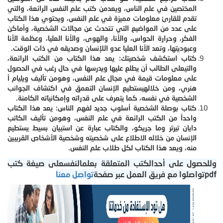
المختصين في علم الناس، ويعدمن كتب علم النفس الرائعة، والتي
تقدم للقارئ معلومات مميزة في علم النفس، ويحتوي هذا الكتاب
على عدد من المواضيع التي تتحدث عن مجالات الشخصية، وأماكن
الفكر، وحرارة الحواس، والأنا، والهوى، والأنا العليا، وعظمة الأنا
وعبوديتها، وتعد الأنا العليا عدو اللإنسان وصديقه في ذات الوقت.
كتاب استكشف شخصيتك: يعد هذا الكتاب من الكتب الرائعة،
والتيعلى الطالب أن يطلع عليها ويدرسها في حال رغب في الحصول
على معلومات قيمة في مجال علم النفس، وهومن تأليف ويليام أ
هنري، ومن خلالهيستطيع الإنسان التعمق في اكتشاف الجوانب
الشخصية في نفسه، كما يتعرف على قدراته وإمكانياته الكامنة.
كتاب بوصلة الشخصية أسلوب جديد لفهم الناس: يعد هذا الكتاب
واحداً من الكتب الرائعة في علم النفس، وهومن تأليف الكاتب
دايان تيرتر وما جريكو، والكتاب عبارة عن استبيان بسيط يستطيع
الإنسان من خلاله الاطلاع على شخصيته وشخصية الأشخاص القريبين
منه، ويعد هذا الكتاب لكل طلاب علم النفس.
وللحصول على أحدالكتب المتعلقة بعلمالنفسعلى صيغة كتب
pdfتواصلوا مع فريق العمل عبر صفحة
تواصل معنا