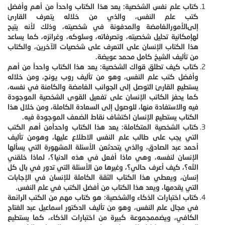
كتاب علم نفس الشخصية: يعد هذا الكتاب واحداً من أهم وأفضل
كتب علم النفس، والذي من خلاله يتعرف القارئ
إلىالأمورالغامضة والمدفونة في شخصيته، وذلك لأنه يتيح
لهإمكانية تحليل شخصيته، وتصرفاته، وسلوكه، وغرائزه، كما يساعد
هذا الكتاب الإنسان على التعرف على شخصيات الآخرين، والكتاب
من تأليف الشيخ كامل محمد عويضة.
كتاب كيف تطلق قواك الشخصية: يعد هذا الكتاب واحداً من أهم
وأفضل كتب علم النفس، وهو من تأليف روب يونج، ومن خلاله
يستطيع القارئ التوصل إلى الجوانب الغامضة والكامنة في نفسه،
كما يحفز الكاتب الإنسان على تفعيل القوى الشخصية الموجودة
فيه والاستفادة منها، للوصول إلى السعادة الكاملة، ومن خلال هذا
الكتاب يستطيع الإنسان اكتشاف نقاط الضعف الموجودة فيه.
كتاب الشخصية المتكاملة: يعد هذا الكتاب واحداًمن أهم الكتب
التي يجب على طالب علم النفس الاطلاع عليها، وهومن تأليف
أحمد عبد الصادق، والذي يتحدثعن الأسئلة المشهورة التي يسألها
الإنسان لنفسه، وهي ماذا أفعل في هذه الدنيا؟، لماذا خلقني
الله؟، كيف أعرف حالي؟، وغيرها من الأسئلة التي تدور في بال كل
إنسان، ويعطي هذا الكتاب الثقة الكاملة للإنسان في الإجابات
التي يقدمها، ويعد هذا الكتاب من أفضل الكتب في علم النفس.
كتاب اختبارات الذكاء والشخصية: هو كتاب مهم من الكتب الرائعة
في مجال علم النفس، وهو من تأليف الدكتور اسماعيل عبد الفتاح
الكافي، ويضممجموعة كبيرة من اختبارات الذكاء، كما يستطيع