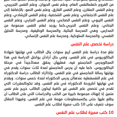
من الفروع كعلمالنفس العام، وعلم نفس الحيوان، وعلم النفس التجريبي،
وعلم النفس المقارن، وعلم النفس الفارق، وعلم نفس النمو، بالإضافة إلى
علم النفس الاجتماعي، وعلم نفس الشخصية، وعلم النفس الإرشادي، وعلم
النفس التربوي، وعلم النفس الصناعي، وعلم النفس التجاري، وعلم النفس
الجنائي، وعلم النفس الحربي،
كما يوجد لعلم النفس مجموعة من
المدارس، وهي المدرسة البنائية، والمدرسة الوظيفية، ومدرسة التحليل
النفسي، والمدرسة السلوكية، ومدرسة علم النفس الإنساني.
دراسة تخصص علم النفس
تبلغ مدة دراسة علم النفس أربع سنوات ينال الطالب في نهايتها شهادة
البكالوريوس في علم النفس، وفي حال أرادأن يواصل الدراسة في هذا
المجالويدرس الماجستير فيه، فعليهأن يحقق معدلاًجيداً في مرحلة
البكالوريوس، كما عليه أن يدرس الماجستير لمدة ثلاث سنوات يقدم في
نهايتها رسالة الماجستير في علم النفس، وإذا
أراد الطالب دراسة الدكتوراه
في علم النفسفعليه عندهاأن يدرس الدكتوراه لمدة خمس سنوات، ويقدم
في نهايتها أطروحة الدكتوراه في علم النفس، وقد تكون
المقررات التي
تقدم في تخصص علم النفس غير كافية ليكون الطالب خريج علم نفس
متميز، إذ إنهناك مجموعة كبيرة من الكتب والدراسات التي على الطالب أن
يطلع عليها حتى يكتسبمعلومات مهمة في علم النفس، وفيهذا المقال
سوف نتعرف على 10 كتب مميزة لطلاب علم النفس.
10 كتب مميزة لطلاب علم النفس