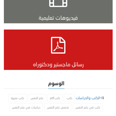
فيديوهات تعليمية
رسائل ماجستير ودكتوراه
الوسوم
li>
الكتب والدراسات
كتب
كتبpdf
علم النفس
كتب مميزة
كتب في علم النفس
تخصص علم النفس
دراسات في علم النفس