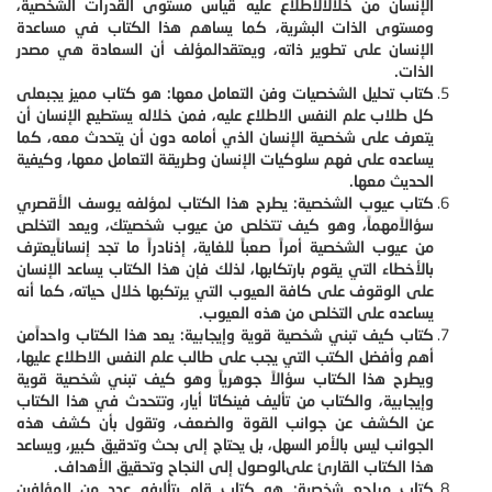
الإنسان من خلالالاطلاع عليه قياس مستوى القدرات الشخصية،
ومستوى الذات البشرية، كما يساهم هذا الكتاب في مساعدة
الإنسان على تطوير ذاته، ويعتقدالمؤلف أن السعادة هي مصدر
الذات.
كتاب تحليل الشخصيات وفن التعامل معها: هو كتاب مميز يجبعلى
كل طلاب علم النفس الاطلاع عليه، فمن خلاله يستطيع الإنسان أن
يتعرف على شخصية الإنسان الذي أمامه دون أن يتحدث معه، كما
يساعده على فهم سلوكيات الإنسان وطريقة التعامل معها، وكيفية
الحديث معها.
كتاب عيوب الشخصية: يطرح هذا الكتاب لمؤلفه يوسف الأقصري
سؤالاًمهماً، وهو كيف تتخلص من عيوب شخصيتك، ويعد التخلص
من عيوب الشخصية أمراً صعباً للغاية، إذنادراً ما تجد إنساناًيعترف
بالأخطاء التي يقوم بارتكابها، لذلك فإن هذا الكتاب يساعد الإنسان
على الوقوف على كافة العيوب التي يرتكبها خلال حياته، كما أنه
يساعده على التخلص من هذه العيوب.
كتاب كيف تبني شخصية قوية وإيجابية: يعد هذا الكتاب واحداًمن
أهم وأفضل الكتب التي يجب على طالب علم النفس الاطلاع عليها،
ويطرح هذا الكتاب سؤالاً جوهرياً وهو كيف تبني شخصية قوية
وإيجابية، والكتاب من تأليف فينكاتا أيار، وتتحدث في هذا الكتاب
عن الكشف عن جوانب القوة والضعف، وتقول بأن كشف هذه
الجوانب ليس بالأمر السهل، بل يحتاج إلى بحث وتدقيق كبير، ويساعد
هذا الكتاب القارئ علىالوصول إلى النجاح وتحقيق الأهداف.
كتاب مراجع شخصية: هو كتاب قام بتأليفه عدد من المؤلفين