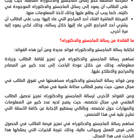
المرحلة التاسعة حصر رسائل الماجستير والدكتوراه السابقة: حيث يجب
على الطالب أن يعود إلى رسائل الماجستير والدكتوراه الموجودة في
كليته، كما يجب أن يطلع عليها وذلك لأخذ المعلومات منها.
المرحلة العاشرة اقتناء أحد المراجع التي عاد إليها: يجب على الطالب أن
يشتري أحد المراجع التي عاد إليها خلال رسالته، وذلك لكي يعود إليه
مرة أخرى.
ما الفائدة من رسالة الماجستير والدكتوراه؟
لكتابة رسالة الماجستير والدكتوراه فوائد عديدة ومن أبرز هذه الفوائد:
تساهم رسالة الماجستير والدكتوراه في تعزيز ثقافة الطالب وزيادة
معلوماته، وذلك من خلال عودة الباحث إلى عدد كبير من المصادر
والمراجع والاطلاع عليها.
ومن فوائد رسالة الماجستير والدكتوراه مساهمتها في تفوق الطالب في
مجال معين، حيث يصبح للطالب مكانة علمية في مجاله.
ومن الفوائد الأخرى لرسالة الماجستير والدكتوراه تعزيز تحصيل الطالب
العلمي في مجال تخصصه، حيث يصبح لديه عدد كبير من المعلومات
والمهارات حول تخصصه، وبالتالي يستطيع الإجابة عن كافة الأسئلة التي
تطرح عليه في هذا التخصص.
تساهم رسالة الماجستير والدكتوراه في تعزيز فرصة الطالب في الحصول
على فرص للعمل وبرواتب عالية، وذلك نتيجة للخبرات التي يمتلكها هذا
الباحث في هذا المجال.