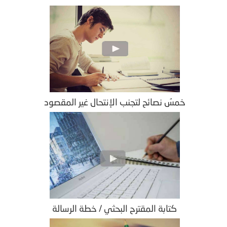
خمسُ نصائح لتجنب الإنتحال غير المقصود
كتابة المقترح البحثي / خطة الرسالة