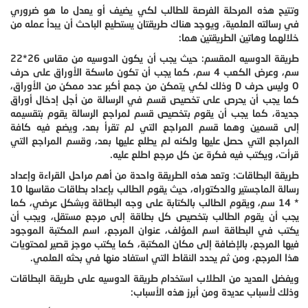
وتتيح هذه المرحلة الفرصة للطالب لكي يضيف أو يعدل ما هو ضروري
في رسالته العلمية، ويوجد هناك طريقتان يستطيع الباحث أن يبدأ عمله من
خلالهما وهاتين الطريقتين هما:
طريقة الدوسيه المقسم: حيث يجب أن يكون الدوسيه من مقاس 26*22
سم، وعرض الكعب 4 سم، كما يجب أن تكون ماسكة الأوراق على حرف
O
وليس حرف
D
وذلك لكي يتمكن من جمع أكبر عدد ممكن من الأوراق،
كما يجب أن يحرص على تخصيص قسم في الرسالة من أجل إدخال أوراق
جديدة، كما يجب أن يقوم بتخصيص قسم لمراجع الرسالة يقوم بتقسيمه
إلى قسمين وهما قسم المراجع التي لم تقرأ بعد، ويضع فيه كافة
المراجع التي حصل عليها ولكنه لم يطلع عليها بعد، وقسم المراجع التي
قرأت، ويكتب فيه فكرة عن كل مرجع اطلع عليه.
طريقة البطاقات: وتعد هذه الطريقة واحدة من أهم مراحل القراءة وإعداد
رسالة الماجستير والدكتوراه، حيث يقوم الطالب بإعداد بطاقات مقاسها 10
* 14 سم، ويقوم الطالب بالكتابة على وجه البطاقة وبشكل عرضي، كما
يجب أن يقوم الطالب بتخصيص كل بطاقة إلى مرجع مستقل، ويجب أن
يكتب في البطاقة اسم المؤلف، عنوان المرجع، اسم المكتبة الموجود
فيها المرجع، بالإضافة إلى مكان المكتبة، كما يكتب موجز قصير لمحتويات
هذا المرجع، ومن ثم يحدد النقاط التي استفاد منها في بحثه العلمي.
ويفضل العديد من الطلاب استخدام طريقة الدوسيه على طريقة البطاقات
وذلك لأسباب عديدة ومن أبرز هذه الأسباب: