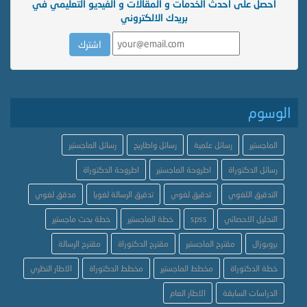
احصل على احدث الخدمات و المقالات و الفيديو التعليمي في
بريدك الالكتروني
الوسوم
الماجستير
رسائل علمية
رسائل واطاريح
رسائل الماجستير
رسائل الدكتوراة
اطروحة الماجستير
اطروحة الدكتوراة
التدقيق اللغوي
تدقيق لغوي
تدقيق الرسالة لغويا
مدقق لغوي
التحليل الاحصائي
spss
خطة الماجستير
خطة بحث ماجستير
بروبوزال
مقترح الماجستير
مقترح الدكتوراة
مقترح الرسالة
خطة الدكتوراة
مخطط الماجستير
مخطط الدكتوراة
الاطار النظري
الدراسات السابقة
الاطار العام