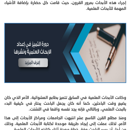
إجراء هذه الأبحاث بمرور القرون، حيث قامت كل حضارة بإضافة الأشياء
المهمة للأبحاث العلمية.
وكانت الأبحاث العلمية في السابق تتميز بطابع العشوائية، الأمر الذي كان
يضيع وقت الباحثين، كما أنه كان يجعل الباحث يحتار في كيفية البدء
بالبحث العلمي، وبالتالي فإنه يجد نفسه واقعا في التشتت.
ومنذ مطلع القرن التاسع عشر انتبهت الجامعات ومراكز الأبحاث إلى هذا
الأمر، لذلك عملت إلى إيجاد طريقة موحدة لكتابة الأبحاث العلمية، وذلك
من أجل أن يسير الباحث وفق خطة معينة أثناء كتابته للأبحاث العلمية.