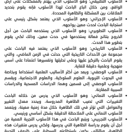
الأسلوب التطبيقي: وهو الأسلوب الذي يهتم بالمشكلات على أرض
الواقع، ومن خلال اتباع الباحث لهذا الأسلوب فإنه يقوم بتحديد
العلاقات بين المشكلة والظاهرة المحددة.
الأسلوب الإجرائي: وهو الأسلوب الذي يعتمد بشكل رئيسي على
استجابة الباحث لحدث معين يواجهه.
الأسلوب التطويري: وهو الأسلوب الذي يستخدمه الباحث من أجل
الخروج بنتائج فعالة يستخدمها في حدث معين، وذلك لكي يقوم
بتطوير هذا الحدث.
الأسلوب التاريخي: وهو الأسلوب الذي يعتمد فيه الباحث على
مجموعة من الأحداث التاريخية التي حدثت في الزمن الماضي، والتي
يقوم الباحث بالتركيز عليها وعلى تحليلها وتفسيرها اعتمادا على أسس
منهجية وعلمية دقيقة للغاية.
الأسلوب الوصفي: ويعد من أكثر الأساليب العلمية استخداما وبخاصة
في البحوث التربوية، العلوم السلوكية، والعلوم الاجتماعية، ويقسم
الأسلوب الوصفي إلى قسمين وهما: الدراسات المسحية والدراسات
السببية المقارنة.
الأسلوب النمائي: وهو الأسلوب الذي يدرس من خلاله الباحث
التغييرات التي تصيب الظاهرة المدروسة، ويحدد معدل التغيير
والعوامل التي تؤثر في تلك الظاهرة خلال مدة زمنية معينة، ويتعمد
الأسلوب النمائي على الملاحظة الدقيقة بشكل أساسي ورئيسي.
الأسلوب التجريبي: ويتبع الباحث في هذا الأسلوب التجربة العمية من
أجل أن يقوم بدراسة الظاهرة التي يدرسها، ولكي يدرس متغيرات هذه
الظاهرة، وبالتالي يكون باستطاعته السيطرة على ظروف التجربة