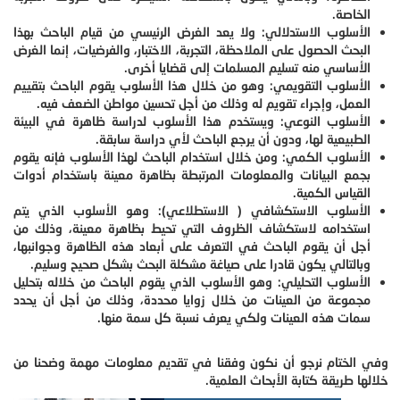
الخاصة.
الأسلوب الاستدلالي: ولا يعد الغرض الرئيسي من قيام الباحث بهذا
البحث الحصول على الملاحظة، التجربة، الاختبار، والفرضيات، إنما الغرض
الأساسي منه تسليم المسلمات إلى قضايا أخرى.
الأسلوب التقويمي: وهو من خلال هذا الأسلوب يقوم الباحث بتقييم
العمل، وإجراء تقويم له وذلك من أجل تحسين مواطن الضعف فيه.
الأسلوب النوعي: ويستخدم هذا الأسلوب لدراسة ظاهرة في البيئة
الطبيعية لها، ودون أن يرجع الباحث لأي دراسة سابقة.
الأسلوب الكمي: ومن خلال استخدام الباحث لهذا الأسلوب فإنه يقوم
بجمع البيانات والمعلومات المرتبطة بظاهرة معينة باستخدام أدوات
القياس الكمية.
الأسلوب الاستكشافي ( الاستطلاعي): وهو الأسلوب الذي يتم
استخدامه لاستكشاف الظروف التي تحيط بظاهرة معينة، وذلك من
أجل أن يقوم الباحث في التعرف على أبعاد هذه الظاهرة وجوانبها،
وبالتالي يكون قادرا على صياغة مشكلة البحث بشكل صحيح وسليم.
الأسلوب التحليلي: وهو الأسلوب الذي يقوم الباحث من خلاله بتحليل
مجموعة من العينات من خلال زوايا محددة، وذلك من أجل أن يحدد
سمات هذه العينات ولكي يعرف نسبة كل سمة منها.
وفي الختام نرجو أن نكون وفقنا في تقديم معلومات مهمة وضحنا من
خلالها طريقة كتابة الأبحاث العلمية.