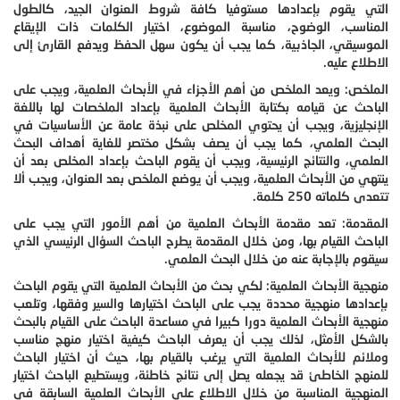
التي يقوم بإعدادها مستوفيا كافة شروط العنوان الجيد، كالطول
المناسب، الوضوح، مناسبة الموضوع، اختيار الكلمات ذات الإيقاع
الموسيقي، الجاذبية، كما يجب أن يكون سهل الحفظ ويدفع القارئ إلى
الاطلاع عليه.
الملخص: ويعد الملخص من أهم الأجزاء في الأبحاث العلمية، ويجب على
الباحث عن قيامه بكتابة الأبحاث العلمية بإعداد الملخصات لها باللغة
الإنجليزية، ويجب أن يحتوي المخلص على نبذة عامة عن الأساسيات في
البحث العلمي، كما يجب أن يصف بشكل مختصر للغاية أهداف البحث
العلمي، والنتائج الرئيسية، ويجب أن يقوم الباحث بإعداد المخلص بعد أن
ينتهي من الأبحاث العلمية، ويجب أن يوضع الملخص بعد العنوان، ويجب ألا
تتعدى كلماته 250 كلمة.
المقدمة: تعد مقدمة الأبحاث العلمية من أهم الأمور التي يجب على
الباحث القيام بها، ومن خلال المقدمة يطرح الباحث السؤال الرئيسي الذي
سيقوم بالإجابة عنه من خلال البحث العلمي.
منهجية الأبحاث العلمية: لكي بحث من الأبحاث العلمية التي يقوم الباحث
بإعدادها منهجية محددة يجب على الباحث اختيارها والسير وفقها، وتلعب
منهجية الأبحاث العلمية دورا كبيرا في مساعدة الباحث على القيام بالبحث
بالشكل الأمثل، لذلك يجب أن يعرف الباحث كيفية اختيار منهج مناسب
وملائم للأبحاث العلمية التي يرغب بالقيام بها، حيث أن اختيار الباحث
للمنهج الخاطئ قد يجعله يصل إلى نتائج خاطئة، ويستطيع الباحث اختيار
المنهجية المناسبة من خلال الاطلاع على الأبحاث العلمية السابقة في