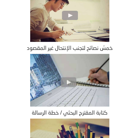
خمسُ نصائح لتجنب الإنتحال غير المقصود
كتابة المقترح البحثي / خطة الرسالة