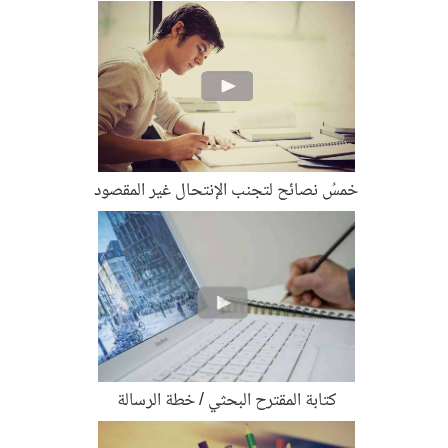
خمسُ نصائح لتجنب الإنتحال غير المقصود
كتابة المقترح البحثي / خطة الرسالة