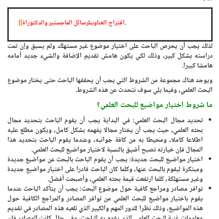
.
اقتراح العناوينلرسائل الماجستير والدكتوراة
لذلك يجب أن يحرص الباحث على اختيار موضوع غير مستهلك ولم يسبق وإن تمت
دراسته بشكل كبير، وذلك لكي يكون هامش تقديم الإضافة والشيء جديد أمامه
هامشا كبيرا.
ويوجد هناك مجموعة من الشروط التي يجب أن يحققها الباحث حتى يختار موضوع
البحث العلمي، وفيما يلي سوف نتحدث عن هذه الشروط.
ما شروط اختيار مواضيع للبحث العلمي؟
تحديد مجال البحث العلمي: في البداية يجب أن يقوم الباحث بتحديد مجال
بحثه العلمي، حيث يجب أن يختار مجالا يفهمه بشكل كامل، ويكون مطلع عليه
اطلاعا كاملا، ومحيطا به من كافة جوانبه، وعندما يقوم الباحث بتحديد هذا
المجال فإن خيارته تصبح أضيق بالنسبة لاختيار مواضيع للبحث العلمي.
اختيار مواضيع للبحث جديدة: يجب أن يقوم الباحث بالبحث عن مواضيع جديدة
ومبتكرة ليقوم بالبحث عنها، وكلما كان الباحث قادرا على اختيار مواضيع جديدة
وغير مستهلكة، كلما ارتفعت قيمة بحثه العلمي، وأصبحت أفضل.
توافر مصادر ومراجع كافية حول موضوع البحث: يجب أن يتأكد الباحث عندما
يقوم باختيار مواضيع للبحث العلمي من توافر المصادر والمراجع الكافية حول
هذه المواضيع، وذلك نظرا للدور المهم والكبير الذي تلعبه هذه المصادر في تقديم
معلومات غنية للبحث العلمي الذي يقوم به الباحث، وفي حال كانت المصادر فإن