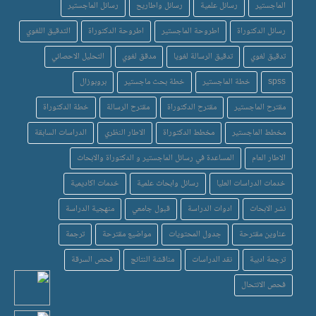
الماجستير
رسائل علمية
رسائل واطاريح
رسائل الماجستير
رسائل الدكتوراة
اطروحة الماجستير
اطروحة الدكتوراة
التدقيق اللغوي
تدقيق لغوي
تدقيق الرسالة لغويا
مدقق لغوي
التحليل الاحصائي
spss
خطة الماجستير
خطة بحث ماجستير
بروبوزال
مقترح الماجستير
مقترح الدكتوراة
مقترح الرسالة
خطة الدكتوراة
مخطط الماجستير
مخطط الدكتوراة
الاطار النظري
الدراسات السابقة
الاطار العام
المساعدة في رسائل الماجستير و الدكتوراة والابحاث
خدمات الدراسات العليا
رسائل وابحاث علمية
خدمات اكاديمية
نشر الابحاث
ادوات الدراسة
قبول جامعي
منهجية الدراسة
عناوين مقترحة
جدول المحتويات
مواضيع مقترحة
ترجمة
ترجمة ادبية
نقد الدراسات
مناقشة النتائج
فحص السرقة
فحص الانتحال