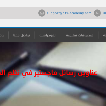
support@bts-academy.com
0
ة
فيديوهات تعليمية
انفوجرافيك
تواصل معنا
وظ
عناوين رسائل ماجستير في نظم ال