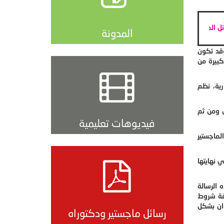
ار النظري لرسائل الماجستير والدكتوراة
|| الترجمة العلمية والأكاديمية
||
تحصيل الق
المدونة
قد تكون
كبيرة من
رية، نظم
 ومن ثم
فيديوهات تعليمية
ماجستير
نهايتها
 الرسالة
فة شروط
ان بشكل
رسائل ماجستير ودكتوراه