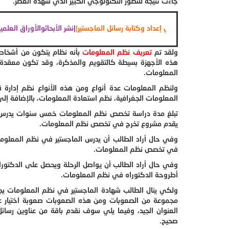
جاءت نتيجة للتطور التكنولوجي الكبير الذي شهده العصر.
الماجستير والدكتوراة
|
| المساعدة في إعداد وكتابة رسائل الماجستير
|
|
نشر الأبحاث
ولقد تم
تعريف نظم المعلومات
بأنه نظام يتكون من أشخاص
هذه الأجهزة بسيطة كالتقويم والمذكرة، وقد تكون معقدة م
المعلومات.
ولنظم المعلومات عدة أنواع ومن هذه الأنواع نظم إدارة قوا
المعلومات الجغرافية، نظم استعادة المعلومات، بالإضافة إلى
تبلغ مدة دراسة تخصص نظم المعلومات خمس سنوات يدرس الط
يقدم مشروع تخرج في تخصص نظم المعلومات.
وفي حال أراد الطالب أن يدرس الماجستير في نظم المعلوم
في تخصص نظم المعلومات.
وفي حال أراد الطالب أن يواصل الرحلة ويحصل على الدكتو
أطروحة الدكتوراه في نظم المعلومات.
ولكي ينال الطالب شهادة الماجستير في نظم المعلومات يجب 
مجموعة من الصعوبات ومن هذه الصعوبات صعوبة اختيار عنوا
العنوان الجيد، وفيما يلي سوف نقدم باقة من عناوين رسا
صحيح.