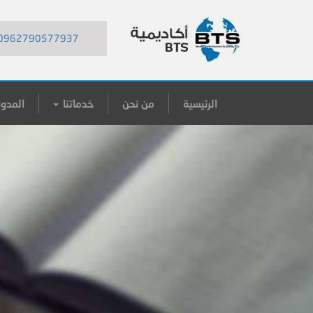
0962790577937
الرئيسية
من نحن
خدماتنا
المدون