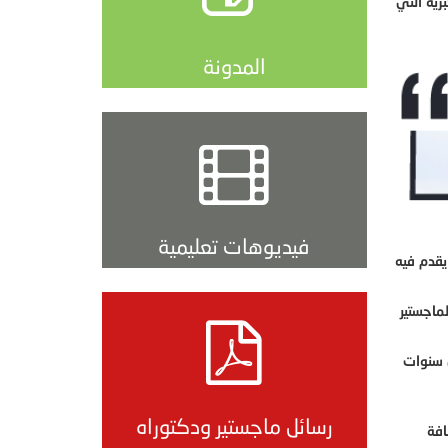
رية التي
المدونة
فيديوهات تعليمية
يقدم فيه
ماجستير
س سنوات
رسائل ماجستير ودكتوراه
افة