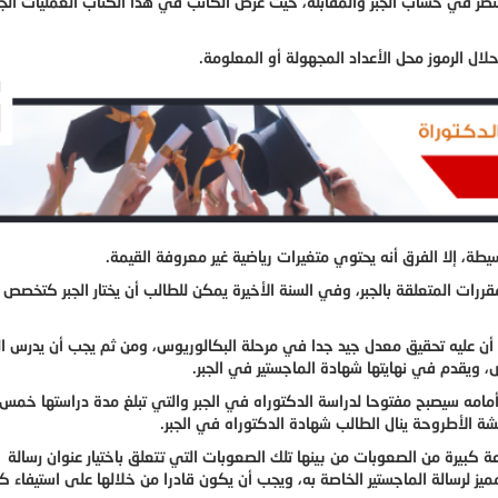
تصر في حساب الجبر والمقابلة،
حيث عرض الكاتب في هذا الكتاب العمليات الجب
لال الرموز محل الأعداد المجهولة أو المعلومة.
سيطة، إلا الفرق أنه يحتوي متغيرات رياضية غير معروفة القيمة.
ات المتعلقة بالجبر، وفي السنة الأخيرة يمكن للطالب أن يختار الجبر كتخصص 
أن عليه تحقيق معدل جيد جدا في مرحلة البكالوريوس، ومن ثم يجب أن يدرس ال
 ويقدم في نهايتها شهادة الماجستير في الجبر.
أمامه سيصبح مفتوحا لدراسة الدكتوراه في الجبر والتي تبلغ مدة دراستها خم
شة الأطروحة ينال الطالب شهادة الدكتوراه في الجبر.
ة كبيرة من الصعوبات من بينها تلك الصعوبات التي تتعلق باختيار عنوان رسالة
يز لرسالة الماجستير الخاصة به، ويجب أن يكون قادرا من خلالها على استيفاء ك