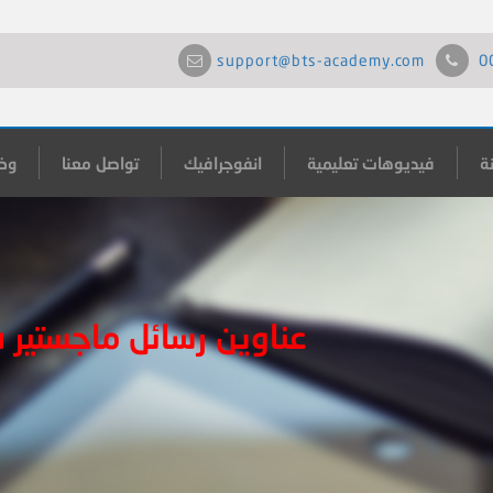
support@bts-academy.com
0
ة
فيديوهات تعليمية
انفوجرافيك
تواصل معنا
وظ
عناوين رسائل ماجستير 