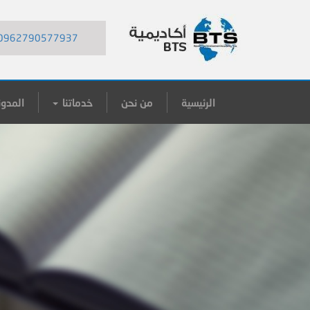
0962790577937
الرئيسية
من نحن
خدماتنا
المدون