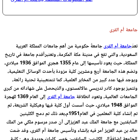
جامعة أم القرى
تعدّ
جامعة أم القرى
جامعةً حكومية من أهم جامعات المملكة العربية
السعودية، والتي تقع في مدينة مكة المكرمة، وتعتبرأقدم جامعة في تاريخ
المملكة، حيث يعود تأسيسها إلى عام 1355 هجري الموافق 1936 ميلادي،
وتضم هذه الجامعة أربع وعشرين كلية مزودة بأحدث الوسائل التعليمية،
ويوجد فيها عدد كبير من المخابر العلمية، كما تتمتعببنية تحتية رائعة،
وتتميز بوجود كادر تدريسي عال
المستوى، والذيحصل على شهاداته من كبرى
الجامعات العالمية، و
تعود انطلاقة
جامعة أم القرى
إلى العام 1369 للهجرة
الموافق 1948 ميلادي، حيث أسست أول كلية فيها وهيكلية الشريعة، ثم
تم إنشاء كلية المعلمين في العام1951م،
بعد ذلك تم دمج الكليتين
السابقتين مع جامعة الملك عبد العزيزإلى أن صدر مرسوم ملكي من الملك
خالد بن عبد العزيز أمر فيه بإنشاء وتأسيس جامعة أم القرى، وقد ضمت
الجامعة إضافةًإلى الكليتين السابقتين خمس كليات جديدة، وهي: كلية