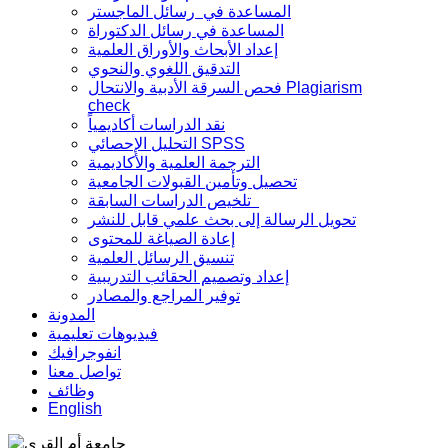
المساعدة في رسائل الماجستر
المساعدة في رسائل الدكتوراة
إعداد الأبحاث والأوراق العلمية
التدقيق اللغوي والنحوي
فحص السرقة الأدبية والانتحال Plagiarism
check
نقد الدراسات أكاديمياً
التحليل الإحصائي SPSS
الترجمة العلمية والأكاديمية
تحصيل وتأمين القبولات الجامعية
تلخيص الدراسات السابقة
تحويل الرسالة إلى بحث علمي قابل للنشر
إعادة الصياغة للمحتوى
تنسيق الرسائل العلمية
إعداد وتصميم الحقائب التدريبية
توفير المراجع والمصادر
المدونة
فيديوهات تعليمية
انفوجرافيك
تواصل معنا
وظائف
English