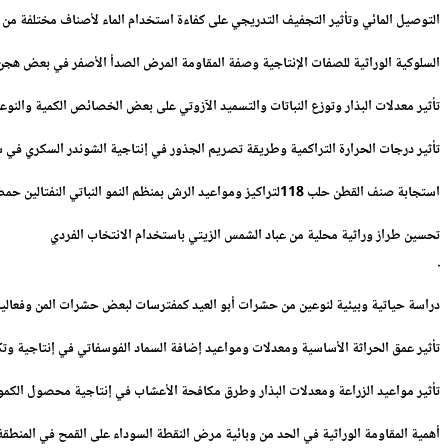
التوصيل المائي وتأثير التجفيف التدريجي على كفاءة استخدام الماء لأصناف مختلفة من 
السلوكية الوراثية للصفات الإنتاجية وصفة المقاومة المرض الصدأ الأصفر في بعض هجن
تأثير معدلات البذار وتوزع النباتات والتسميد الآزوتي على بعض الخصائص الكمية والنوع
تأثير درجات الحرارة التراكمية وطريقة تصريم الجذور في إنتاجية الشوندر السكري في س
استجابة صنف القطن حلب 118لتراكيز ومواعيد الرش بمنظم النمو النباتي النفتالين حمض الخليك والزنك في ظروف محافظة إدلب في الجمهورية العربية السورية
تحسين طراز وراثية محلية من عباد الشمس الزيتي باستخدام الانتخاب الفردي
.
دراسة حياتية وبيئية لنوعين من حشرات أبو العيد كمفترسات لبعض حشرات المن وفعالية
تأثير عمق الحراثة الأساسية ومعدلات ومواعيد إضافة السماد الفوسفاتي في إنتاجية وتكن
تأثير مواعيد الزراعة ومعدلات البذار وطرق مكافحة الأعشاب في إنتاجية محصول الكمو
أهمية المقاومة الوراثية في الحد من وبائية مرض النقطة السوداء على القمح في المنطق