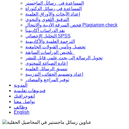
المساعدة في رسائل الماجستر
المساعدة في رسائل الدكتوراة
إعداد الأبحاث والأوراق العلمية
التدقيق اللغوي والنحوي
فحص السرقة الأدبية والانتحال Plagiarism check
نقد الدراسات أكاديمياً
التحليل الإحصائي SPSS
الترجمة العلمية والأكاديمية
تحصيل وتأمين القبولات الجامعية
تلخيص الدراسات السابقة
تحويل الرسالة إلى بحث علمي قابل للنشر
إعادة الصياغة للمحتوى
تنسيق الرسائل العلمية
إعداد وتصميم الحقائب التدريبية
توفير المراجع والمصادر
المدونة
فيديوهات تعليمية
انفوجرافيك
تواصل معنا
وظائف
English