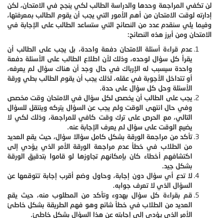
لن تكفي المراجعة وحدها والدراسة الطالب لكي ينجح في الامتحان، لكن
إدارته لوقت الامتحان من أهم الأمور التي يجب أن يقوم الطالب بمعرفتها،
وفيما يلي سنقدم عدد من النصائح التي ستساعد الطالب على الإجابة في
الامتحان ومن أبرز هذه النصائح:
عدم قراءة أسئلة الامتحان دفعة واحدة، بل يجب على الطالب أن
يقرأ كل سؤال لوحده، وذلك لأن اطلاع الطالب على الأسئلة دفعة
واحدة سيسبب له الإرباك في حال وجد أن هناك سؤال لم يعرفه،
أو تتداخل الأجوبة في عقله، لذلك يجب أن يقوم الطالب بطي ورقة
الأسئلة وحل كل سؤال على حدة.
يجب على الطالب أن يخصص لكل سؤال في الامتحان وقت مخصص
وفي حال انتهى الوقت ولم يجب عن السؤال يتركه وينتقل للسؤال
التالي، مع الحرص على ترك وقت كافي للمراجعة، وذلك لكي لا
يضيع الوقت على سؤال لم يعرف الإجابة عنه.
تأكد من مراجعة الورقة بشكل كامل سؤالا سؤال، حيث يقع العديد
من الطلاب في خطأ عدم مراجعة الورقة الأمر الذي يؤدي إلى
اكتشافهم أخطاء كان بإمكانهم تجاوزها لو قاموا بتدقيق الورقة
بشكل جيد.
لا تدع أي سؤال دون إجابة، وحاول وضع أقرب إجابة تتوقعها عن
السؤال الذي لا تعرف جوابه.
قم بقراءة كل سؤال بهدوء وتأكد من المطلوب منه، حيث يقع
العديد من الطلاب في خطأ شائع وهو فهم الطريقة بشكل خاطئ
الأمر الذي يؤدي إلى إجابته عن هذا السؤال بشكل خاطئ.