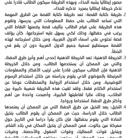
مصور إيطاليا يشبه الحذاء، وبهذه الطريقة سيكون الطالب قادرا على
تذكر خريطة إيطاليا بمجرد تذكره للحذاء.
طريقة كتابة القصة: تعد طريقة كتابة القصة من الطرق المهمة
التي تساعد الطالب على حفظ المعلومات التي يدرسها، وتقوم
هذه الطريقة على قيام الطالب بتأليف قصة يضمنها النقاط التي
يرغب في حفظها، وذلك لكي يسهل عليه استرجاعها، كأن يؤلف
قصة تحتوي على أسماء الدول العربية، ومن خلال استرجاعه لهذه
القصة سيستطيع تسمية جميع الدول العربية دون أن يقع في
الخطأ.
الخريطة الذهنية: تعد الخريطة الذهنية إحدى أهم وأبرز طرق الحفظ،
والتي من الممكن أن يستخدمها الطالب، ومن خلال الخريطة
الذهنية فإن الطالب سيكون قادرا على ترتيب الأفكار والمعلومات
المرتبطة بالموضوع الذي يقوم بدراسته من خلال استخدام الرسوم
التوضيحية، ومن خلال استخدام الروابط والمخططات عوضا عن
استخدام الكلام فقط، ولقد لقيت هذه الطريقة شعبية كبيرة بين
الطلاب، وذلك نظرا لفاعليتها الكبيرة، وأصبحت واحدة من أهم
وأكثر طرق الحفظ استخداما ورواجا.
التخيل: يعد التخيل من طرق الحفظ التي من الممكن أن يعتمدها
الطالب خلال الدراسة، حيث من الممكن أن يقوم الطالب بتخيل
المادة التي يقوم بحفظها، فإن كان يقرأ دراسا في التاريخ حول
معركة عين جالوت، فمن الممكن أن يتخيل المكان في بلاد الشام،
ويتخيل قوات المماليك وقوات المغول والأحصنة، وضربات
السيوف، ومن الممكن أن يستعين بمشاهد المسلسلات التاريخية