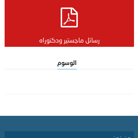
رسائل ماجستير ودكتوراه
الوسوم
من نحن