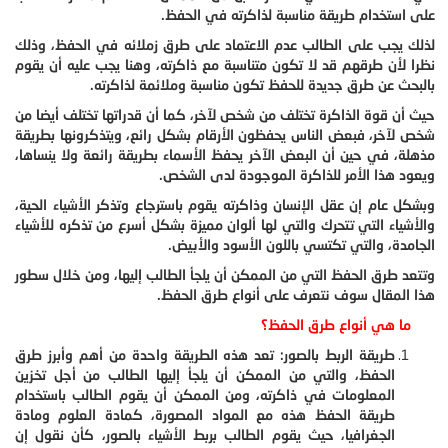
على استخدام طريقة مناسبة لذاكرته في الحفظ.
لذلك يجب على الطالب عدم الاعتماد على طرق زملائه في الحفظ، وذلك
نظرا لأن طرقهم قد لا تكون متناسبة مع ذاكرته، وهنا يجب عليه أن يقوم
بالبحث عن طرق جديدة للحفظ تكون مناسبة وملائمة لذاكرته.
حيث أن قوة الذاكرة تختلف من شخص لآخر، كما أن قدراتها تختلف أيضا من
شخص لآخر، فبعض الناس يحفظون الأرقام بشكل رائع، ويتذكرونها بطريقة
مذهلة، في حين أن البعض الآخر يحفظ الأسماء بطريقة رائعة ولا ينساها،
ويعود هذا الأمر للذاكرة الموجودة لدى الشخص.
وبشكل عام إن عقل الإنسان وذاكرته يقوم باسترجاع وتذكر الأشياء الحية،
والأشياء التي تتحرك والتي لها ألوان مميزة بشكل أسرع من تذكره للأشياء
الجامدة، والتي تكتسي باللون الأسود والأبيض.
وتتعد طرق الحفظ التي من الممكن أن يلجأ الطالب إليها، ومن خلال سطور
هذا المقال سوف نتعرف على أنواع طرق الحفظ.
ما هي أنواع طرق الحفظ؟
طريقة الربط بالصور: تعد هذه الطريقة واحدة من أهم وأبرز طرق
الحفظ، والتي من الممكن أن يلجأ إليها الطالب من أجل تخزين
المعلومات في ذاكرته، ومن الممكن أن يقوم الطالب باستخدام
طريقة الحفظ هذه مع المواد المصورة، كمادة العلوم ومادة
الجغرافيا، حيث يقوم الطالب بربط الأشياء بالصور، كأن نقول إن