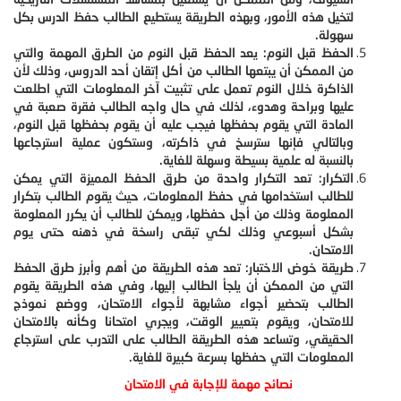
لتخيل هذه الأمور، وبهذه الطريقة يستطيع الطالب حفظ الدرس بكل
سهولة.
الحفظ قبل النوم: يعد الحفظ قبل النوم من الطرق المهمة والتي
من الممكن أن يبتعها الطالب من أكل إتقان أحد الدروس، وذلك لأن
الذاكرة خلال النوم تعمل على تثبيت آخر المعلومات التي اطلعت
عليها وبراحة وهدوء، لذلك في حال واجه الطالب فقرة صعبة في
المادة التي يقوم بحفظها فيجب عليه أن يقوم بحفظها قبل النوم،
وبالتالي فإنها سترسخ في ذاكرته، وستكون عملية استرجاعها
بالنسبة له علمية بسيطة وسهلة للغاية.
التكرار: تعد التكرار واحدة من طرق الحفظ المميزة التي يمكن
للطالب استخدامها في حفظ المعلومات، حيث يقوم الطالب بتكرار
المعلومة وذلك من أجل حفظها، ويمكن للطالب أن يكرر المعلومة
بشكل أسبوعي وذلك لكي تبقى راسخة في ذهنه حتى يوم
الامتحان.
طريقة خوض الاختبار: تعد هذه الطريقة من أهم وأبرز طرق الحفظ
التي من الممكن أن يلجأ الطالب إليها، وفي هذه الطريقة يقوم
الطالب بتحضير أجواء مشابهة لأجواء الامتحان، ووضع نموذج
للامتحان، ويقوم بتعيير الوقت، ويجري امتحانا وكأنه بالامتحان
الحقيقي، وتساعد هذه الطريقة الطالب على التدرب على استرجاع
المعلومات التي حفظها بسرعة كبيرة للغاية.
نصائح مهمة للإجابة في الامتحان