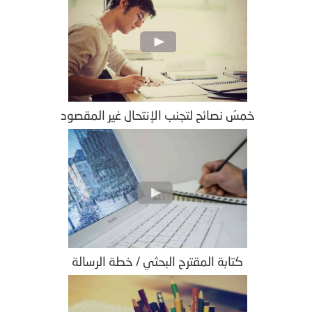
خمسُ نصائح لتجنب الإنتحال غير المقصود
كتابة المقترح البحثي / خطة الرسالة