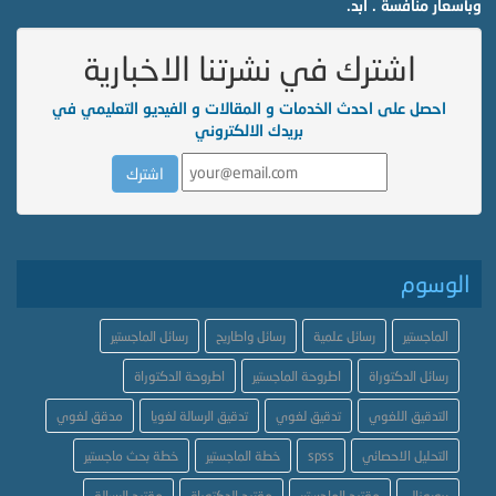
وبأسعار منافسة . ابد.
اشترك في نشرتنا الاخبارية
احصل على احدث الخدمات و المقالات و الفيديو التعليمي في
بريدك الالكتروني
الوسوم
الماجستير
رسائل علمية
رسائل واطاريح
رسائل الماجستير
رسائل الدكتوراة
اطروحة الماجستير
اطروحة الدكتوراة
التدقيق اللغوي
تدقيق لغوي
تدقيق الرسالة لغويا
مدقق لغوي
التحليل الاحصائي
spss
خطة الماجستير
خطة بحث ماجستير
بروبوزال
مقترح الماجستير
مقترح الدكتوراة
مقترح الرسالة