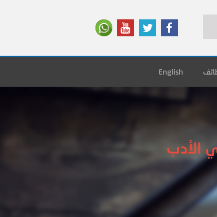
ائف
English
في الأدب