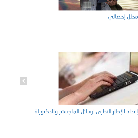
حلل إحصائي
نصائح للط
عداد الإطار النظري لرسائل الماجستير والدكتوراة
إعداد منه