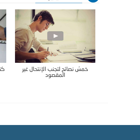
خمسُ نصائح لتجنب الإنتحال غير
كتا
المقصود