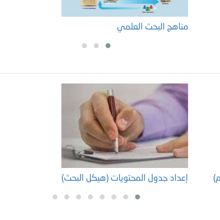
مناهج البحث العلمي
م
م)
إعداد جدول المحتويات (هيكل البحث)
إ