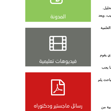
حليل.
المدونة
يب، ويعد
لعلمية
ذي يقوم
فيديوهات تعليمية
ما يجب
باحث يلم
رسائل ماجستير ودكتوراه
بية من