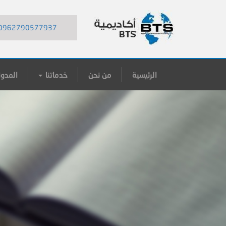
0962790577937
الرئيسية
من نحن
خدماتنا
المدون