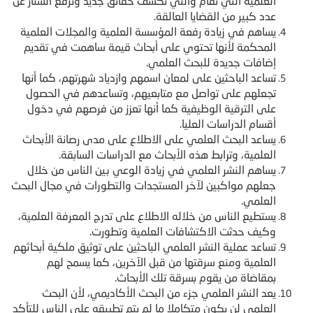
العلمية التي تقام والتي تكشف حقائق جديد وترفع الستار عن
عدد كبير من القضايا العالقة.
يساهم في زيادة رفعة المؤسسة العلمية والمجلات العلمية
المحكمة لأنها تحتوي على أبحاث قيمة ساهمت في تقديم
إضافات جديدة للبحث العلمي.
تساعد الباحثين على لمعان اسمهم وازدياد شهرتهم، كما أنها
تجعلهم على تواصل مع متابعيهم، وتساعدهم في الحصول
على الترقية الوظيفية كما أنها تعزز من فرصهم في دخول
أقسام الدراسات العليا.
يساعد البحث العلمي على الاطلاع على مدى رصانة الأبحاث
العلمية، وترابط هذه الأبحاث مع الدراسات السابقة.
يساهم النشر العلمي في زيادة الوعي بين الناس من خلال
جعلهم مواكبين لآخر المستجدات والتطورات في مجال البحث
العلمي.
يستطيع الناس من خلاله الاطلاع على تدرج المعرفة العلمية،
وكيف حدثت الاكتشافات العلمية وتطورت.
تساعد عملية النشر العلمي الباحثين على توثيق ملكية أبحاثهم
العلمية ومنع سرقتها من قبل الآخرين، كما يسمح لهم
بمقاضاة من يقوم بسرقة تلك الأبحاث.
يعد النشر العلمي جزء من البحث الأكاديمي، لأن البحث
العلمي لن يكون متكاملا ما لم يتم تطبيقه على الناس للتأكد