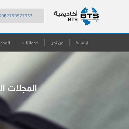
0962790577937
الرئيسية
من نحن
خدماتنا
المدون
المجلات ال