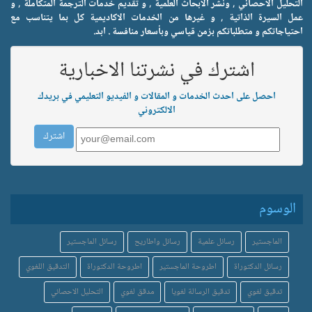
التحليل الاحصائي , ونشر الابحاث العلمية , و تقديم خدمات الترجمة المتكاملة , و
عمل السيرة الذاتية , و غيرها من الخدمات الاكاديمية كل بما يتناسب مع
احتياجاتكم و متطلباتكم بزمن قياسي وبأسعار منافسة . ابد.
اشترك في نشرتنا الاخبارية
احصل على احدث الخدمات و المقالات و الفيديو التعليمي في بريدك
الالكتروني
الوسوم
الماجستير
رسائل علمية
رسائل واطاريح
رسائل الماجستير
رسائل الدكتوراة
اطروحة الماجستير
اطروحة الدكتوراة
التدقيق اللغوي
تدقيق لغوي
تدقيق الرسالة لغويا
مدقق لغوي
التحليل الاحصائي