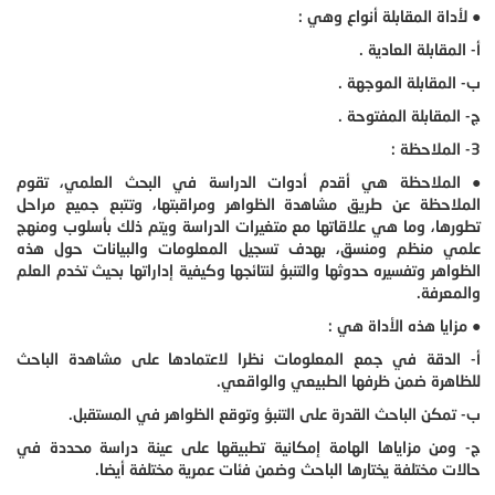
● لأداة المقابلة أنواع وهي :
أ- المقابلة العادية .
ب- المقابلة الموجهة .
ج- المقابلة المفتوحة .
3- الملاحظة :
● الملاحظة هي أقدم أدوات الدراسة في البحث العلمي، تقوم
الملاحظة عن طريق مشاهدة الظواهر ومراقبتها، وتتبع جميع مراحل
تطورها، وما هي علاقاتها مع متغيرات الدراسة ويتم ذلك بأسلوب ومنهج
علمي منظم ومنسق، بهدف تسجيل المعلومات والبيانات حول هذه
الظواهر وتفسيره حدوثها والتنبؤ لنتائجها وكيفية إداراتها بحيث تخدم العلم
والمعرفة.
● مزايا هذه الأداة هي :
أ- الدقة في جمع المعلومات نظرا لاعتمادها على مشاهدة الباحث
للظاهرة ضمن ظرفها الطبيعي والواقعي.
ب- تمكن الباحث القدرة على التنبؤ وتوقع الظواهر في المستقبل.
ج- ومن مزاياها الهامة إمكانية تطبيقها على عينة دراسة محددة في
حالات مختلفة يختارها الباحث وضمن فئات عمرية مختلفة أيضا.