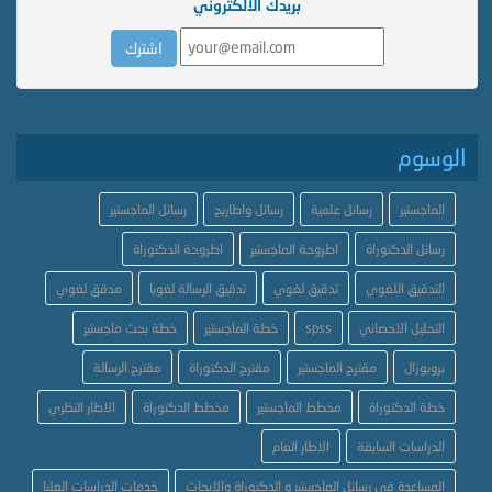
بريدك الالكتروني
الوسوم
الماجستير
رسائل علمية
رسائل واطاريح
رسائل الماجستير
رسائل الدكتوراة
اطروحة الماجستير
اطروحة الدكتوراة
التدقيق اللغوي
تدقيق لغوي
تدقيق الرسالة لغويا
مدقق لغوي
التحليل الاحصائي
spss
خطة الماجستير
خطة بحث ماجستير
بروبوزال
مقترح الماجستير
مقترح الدكتوراة
مقترح الرسالة
خطة الدكتوراة
مخطط الماجستير
مخطط الدكتوراة
الاطار النظري
الدراسات السابقة
الاطار العام
المساعدة في رسائل الماجستير و الدكتوراة والابحاث
خدمات الدراسات العليا