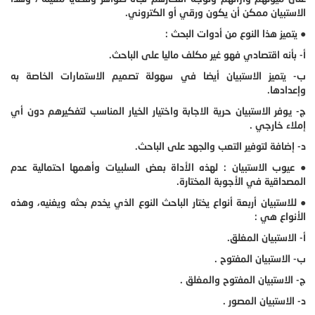
الاستبيان ممكن أن يكون ورقي أو الكتروني.
● يتميز هذا النوع من أدوات البحث :
أ- بأنه اقتصادي فهو غير مكلف ماليا على الباحث.
ب- يتميز الاستبيان أيضا في سهولة تصميم الاستمارات الخاصة به
وإعدادها.
ج- يوفر الاستبيان حرية الاجابة واختيار الخيار المناسب لتفكيرهم دون أي
إملاء خارجي .
د- إضافة لتوفير التعب والجهد على الباحث.
● عيوب الاستبيان : لهذه الأداة بعض السلبيات وأهمها احتمالية عدم
المصداقية في الأجوبة المختارة.
● للاستبيان أربعة أنواع يختار الباحث النوع الذي يخدم بحثه ويغنيه، وهذه
الأنواع هي :
أ- الاستبيان المغلق.
ب- الاستبيان المفتوح .
ج- الاستبيان المفتوح والمغلق .
د- الاستبيان المصور .