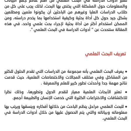
تعتبر أدوات الدراسة في البحث العلمي من أهم عناصر جمع البيانات
والمعلومات حول المشكلة التي يختص بها البحث، لذلك يجب على كل من
طلاب الدراسات العليا وغيرهم من الباحثين أن يكونوا ملمين ومطلعين
بشكل جيد حول كل أداة بحثية وكيفية استخدامها بما يخدم دراسته، ومن
الممكن استخدام أكثر من أداة بحثية لإجراء بحث علمي واحد، في هذه
المقالة سنتحدث عن " أدوات الدراسة في البحث العلمي ".
تعريف البحث العلمي
● يعرف البحث العلمي بأنه مجموعة من الدراسات التي تقدم الحلول للكثير
من المشاكل وفي مختلف المجالات والاختصاصات العلمية، حيث قدمت
نتائج مهمة جدا وأحدثت تطور كبير للعلم والمعرفة .
● تعتبر الأبحاث العلمية معيار لتقدم الدول وتطورها، وذلك نظرا
للاكتشافات والاختراعات الكثيرة التي خدمت الإنسان والطبيعة أجمع.
● للبحث العلمي مراحل ينظم الباحث من خلالها أفكاره وينسقها ويرتب بها
معلوماته وبياناته والتي يتم الحصول عليها من خلال أدوات الدراسة في
البحث العلمي.