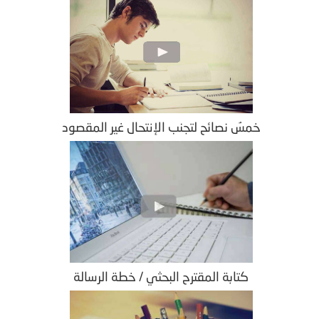
خمسُ نصائح لتجنب الإنتحال غير المقصود
كتابة المقترح البحثي / خطة الرسالة