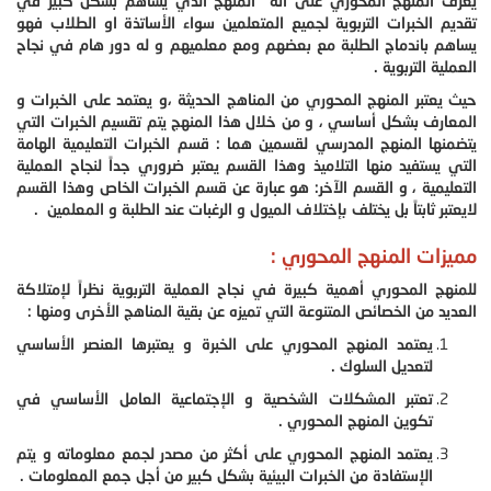
يعرف المنهج المحوري على أنه المنهج الذي يساهم بشكل كبير في
تقديم الخبرات التربوية لجميع المتعلمين سواء الأساتذة او الطلاب فهو
يساهم باندماج الطلبة مع بعضهم ومع معلميهم و له دور هام في نجاح
العملية التربوية .
حيث يعتبر المنهج المحوري من المناهج الحديثة ،و يعتمد على الخبرات و
المعارف بشكل أساسي ، و من خلال هذا المنهج يتم تقسيم الخبرات التي
يتضمنها المنهج المدرسي لقسمين هما : قسم الخبرات التعليمية الهامة
التي يستفيد منها التلاميذ وهذا القسم يعتبر ضروري جداً لنجاح العملية
التعليمية ، و القسم الآخر: هو عبارة عن قسم الخبرات الخاص وهذا القسم
لايعتبر ثابتاً بل يختلف بإختلاف الميول و الرغبات عند الطلبة و المعلمين .
مميزات المنهج المحوري :
للمنهج المحوري أهمية كبيرة في نجاح العملية التربوية نظراً لإمتلاكة
العديد من الخصائص المتنوعة التي تميزه عن بقية المناهج الأخرى ومنها :
يعتمد المنهج المحوري على الخبرة و يعتبرها العنصر الأساسي
لتعديل السلوك .
تعتبر المشكلات الشخصية و الإجتماعية العامل الأساسي في
تكوين المنهج المحوري .
يعتمد المنهج المحوري على أكثر من مصدر لجمع معلوماته و يتم
الإستفادة من الخبرات البيئية بشكل كبير من أجل جمع المعلومات .