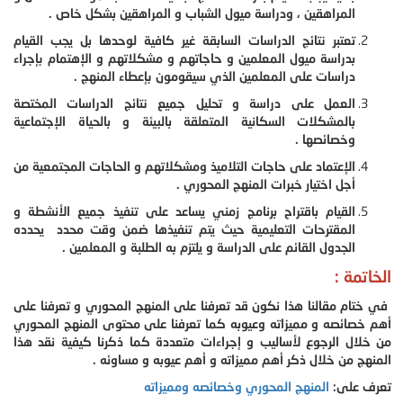
المراهقين ، ودراسة ميول الشباب و المراهقين بشكل خاص .
تعتبر نتائج الدراسات السابقة غير كافية لوحدها بل يجب القيام
بدراسة ميول المعلمين و حاجاتهم و مشكلاتهم و الإهتمام بإجراء
دراسات على المعلمين الذي سيقومون بإعطاء المنهج .
العمل على دراسة و تحليل جميع نتائج الدراسات المختصة
بالمشكلات السكانية المتعلقة بالبيئة و بالحياة الإجتماعية
وخصائصها .
الإعتماد على حاجات التلاميذ ومشكلاتهم و الحاجات المجتمعية من
أجل اختيار خبرات المنهج المحوري .
القيام باقتراح برنامج زمني يساعد على تنفيذ جميع الأنشطة و
المقترحات التعليمية حيث يتم تنفيذها ضمن وقت محدد يحدده
الجدول القائم على الدراسة و يلتزم به الطلبة و المعلمين .
الخاتمة :
في ختام مقالنا هذا نكون قد تعرفنا على المنهج المحوري و تعرفنا على
أهم خصائصه و مميزاته وعيوبه كما تعرفنا على محتوى المنهج المحوري
من خلال الرجوع لأساليب و إجراءات متعددة كما ذكرنا كيفية نقد هذا
المنهج من خلال ذكر أهم مميزاته و أهم عيوبه و مساوئه .
تعرف على:
المنهج المحوري وخصائصه ومميزاته