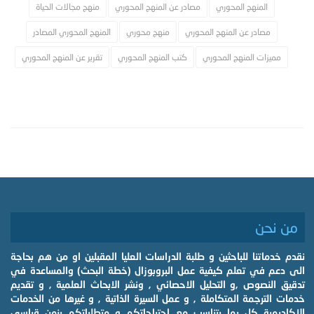
المنهج المحوري
مصادر عن المنهج المحوري
منهج مجالات الحياة
مصادر عن المنهج المحوري
منهج محوري
المنهج المحوري المصادر
مميزات المنهج المحوري
كتب المنهج المحوري
تقرير عن المنهج المحوري
من نحن
نقدم خدماتنا للباحثين و طلبة الدراسات العليا المقبلين او من هم بحاجة
الى دعم في تعلم كيفية عمل البروبوزال (خطة البحث) والمساعدة في
تدقيق النصوص ,و التحليل الاحصائي , ونشر الابحاث العلمية , و تقديم
خدمات الترجمة المتكاملة , و عمل السيرة الذاتية , و غيرها من الخدمات
الاكاديمية كل بما يتناسب مع احتياجاتكم و متطلباتكم بزمن قياسي