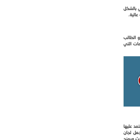
ي بالشكل
الية.
و الطالب
مات التي
مد عليها
جعل لجان
حث ويمنح