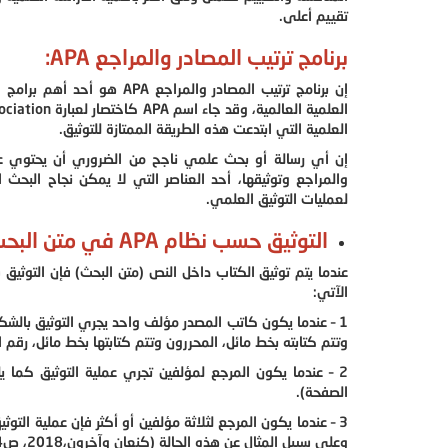
تقييم أعلى.
برنامج ترتيب المصادر والمراجع APA:
إن برنامج ترتيب المصادر وال
العلمية التي ابتدعت هذه الطريقة الممتازة للتوثيق.
إن أي رسالة أو بحث علمي ناجح من الضروري أن يحتوي على ك
لعمليات التوثيق العلمي.
التوثيق حسب نظام APA في متن البحث:
عندما يتم توثيق الكتاب داخل النص (متن البحث) فإن التوثي
الآتي:
1 – عندما يكون كاتب المصدر مؤلف واحد يجري التوثيق بالشكل
وتتم كتابته بخط مائل، المحررون وتتم كتابتها بخط مائل، رقم 
2 – عندما يكون المرجع لمؤلفين تجري عملية التوثيق كما ي
الصفحة).
3 – عندما يكون المرجع لثلاثة مؤلفين أو أكثر فإن عملية الت
وعلى سبيل المثال عن هذه الحالة (كنعان وآخرون،2018، ص324).