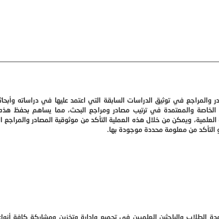
در والمراجع في توثيق الدراسات السابقة التي اعتمد عليها في دراساته وأبحاث
نية الخاصة والمعتمدة في ترتيب مصادر ومراجع البحث، مما يساهم بحفظ هذه
 العلمية، ويمكن من خلال هذه العملية التأكد من موثوقية المصادر والمراجع ا
 التأكد من معلومة محددة موجودة بها.
دة الطلاب والباحثين العلميين في تجميع وإدارة وتخزين ومشاركة كافة أنواع 