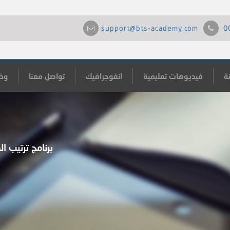
support@bts-academy.com
0
ة
فيديوهات تعليمية
انفوجرافيك
تواصل معنا
وظ
برنامج ترتيب ا