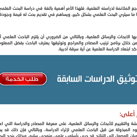
جع الملائمة لدراسته العلمية، فلهذا الأمر أهمية بالغة في دراسة البحث العلم
ذا ما سيثري البحث العلمي بشكل كبير، ويساهم في تقديم بحث له قيمة وجودة ع
ا الابحاث والرسائل العلمية، وبالتالي من الضروري أن يلتزم الباحث العلمي أ
من خلال برنامج ترتيب المصادر والمراجع وتوثيقها يعترف الباحث بفضل المعلو
بتعاد الدراسة العلمية عن أية سرقة أدبية.
أعلى:
قشة والتقييم للأبحاث والرسائل العلمية، على معرفة المصادر والدراسة التي اعت
 المبذولة من قبل الباحث العلمي لإثراء الدراسة، وبالتالي فإن ذلك قد ي
ة وبان الوصول الى النتائج قد جرى بأسلوب علمي منهجي سليم، وبذلك ينجح الب