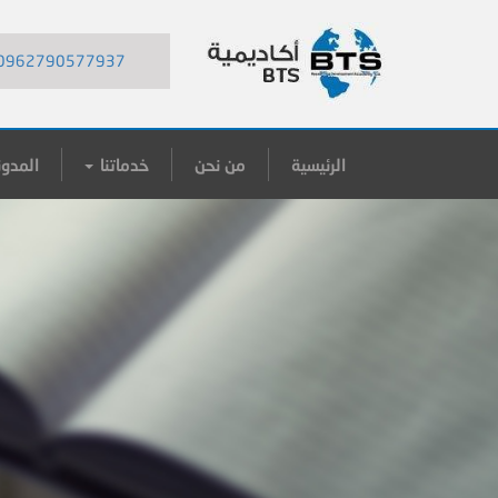
0962790577937
الرئيسية
من نحن
خدماتنا
المدون