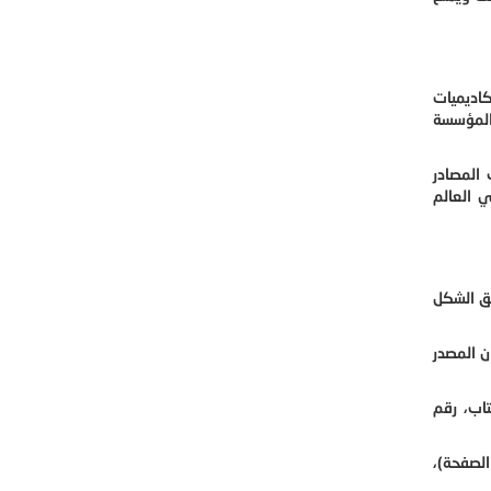
الأكاديميات
 الامريكية وهي المؤسسة
 المصادر
نامج APA هو الأكثر استخداماً في العالم
فق الشكل
ن المصدر
تاب، رقم
الصفحة)،