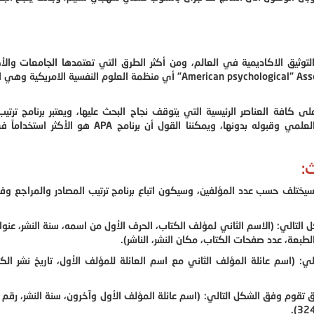
مراجع APA هو أحد أهم برامج التوثيق الاكاديمية في العالم، ومن أكثر الطرق التي تعتمدها الجامعات و
العلمية العالمية، وقد جاء اسم APA كاختصار لعبارة American psychological" Association" أي منظمة العلوم النفسية
افة العناصر الرئيسية التي يتوقف نجاح البحث عليها، ويعتبر برنامج ترتيب
والمراجع وتوثيقها، أحد العناصر التي لا يمكن نجاح البحث العلمي وقبوله بدونها، ويمكننا القول أن بر
ق سيختلف حسب عدد المؤلفين، وسيكون اتباع برنامج ترتيب المصادر والمراجع و
 التالي: (الاسم الثاني لمؤلف الكتاب، الحرف الأول من اسمه، سنة النشر، عنوا
الطبعة، عدد صفحات الكتاب، مكان النشر، الناشر).
لي: (اسم عائلة المؤلف الثاني مع اسم العائلة للمؤلف الأول، تاريخ نشر الك
وثيق تقوم وفق الشكل التالي: (اسم عائلة المؤلف الأول وآخرون، سنة النشر، رقم 