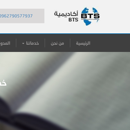
0962790577937
الرئيسية
من نحن
خدماتنا
المدون
خط