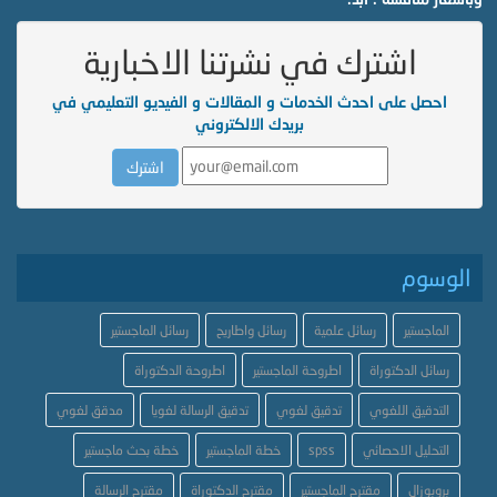
اشترك في نشرتنا الاخبارية
احصل على احدث الخدمات و المقالات و الفيديو التعليمي في
بريدك الالكتروني
الوسوم
الماجستير
رسائل علمية
رسائل واطاريح
رسائل الماجستير
رسائل الدكتوراة
اطروحة الماجستير
اطروحة الدكتوراة
التدقيق اللغوي
تدقيق لغوي
تدقيق الرسالة لغويا
مدقق لغوي
التحليل الاحصائي
spss
خطة الماجستير
خطة بحث ماجستير
بروبوزال
مقترح الماجستير
مقترح الدكتوراة
مقترح الرسالة