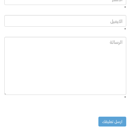
*
*
*