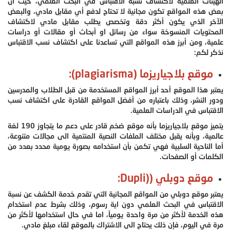
الهيئات العلمية لاكتشاف نسبة الاقتباس في البحث العلمي، حيث أن
بعض هذه المواقع تكون مجانية لا تحتاج لدفع أي مقابل مادي، والبعض
الآخر الذي يكون أكثر دقة وتخصص يطلب مقابل مادي لاكتشاف
المحتويات المنسوخة سواء من رسائل او أبحاث أو مقالات أو دراسات
علمية، ومن أبرز هذه المواقع التي تساعدنا على اكتشاف نسب الاقتباس
نذكر لكم:
موقع بلاجياريزما (plagiarisma):
يعتبر هذا الموقع أحد أبرز المواقع المستخدمة من قبل الطلاب والمدرسين
ودور النشر، وذلك باعتباره من أفضل المواقع القادرة على اكتشاف نسب
الاقتباس في الدراسات العلمية.
يتميز موقع بلاجياريزما بأنه موقع ضخم قادر على دعم ما يتجاوز 190 لغة
عالمية، وبأنه يقبل مختلف الملفات النصية المنتمية الى مجالات متنوعة،
أما الناحية السلبية فهي تكمن بأن استخدامه بصورة يومية محدد بعدد من
الكلمات أو الصفحات.
موقع دوبلي ((Dupli:
يعتبر موقع دوبلي من المواقع المجانية التي تقدم خدمة الكشف عن نسبة
الاقتباس في البحث العلمي دون اية رسوم، وذلك بشرط عدم استخدام
هذه الخدمة لأكثر من مرة واحدة يومياً، اما في حال استخدامها لأكثر من
مرة في اليوم، فإن ذلك يحتاج الى الاشتراك بالموقع لقاء مبلغ مادي.