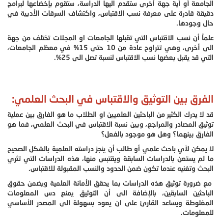
الجامعة أو أية جهة أخرى ستقدم اليها الدراسة، ستقوم بإخضاعها لبرامج
دقيقة قادرة على معرفة نسب الاقتباس، واكتشاف السرقات الأدبية في
حال وجودها.
علماً أن نسب الاقتباس التي تقبلها الجامعات او المجلات تختلف من جهة
الى أخرى، وهي تتراوح عادة من 10 حتى 15% في معظم الجامعات،
التي قد يقبل بعضها نسب الاقتباس لنسبة تصل الى 25%.
الفرق بين التوثيق والاقتباس في البحث العلمي:
قد لا يدرك الكثير من الباحثين العلميين او الطلاب ما هو الفارق بين عملية
توثيق المصادر والمراجع، وبين نسبة الاقتباس في البحث العلمي، فما هو
الفارق بينهما؟ وهل هو موجود بالفعل؟
لا يمكن لأي باحث علمي أو طالب أن ينجز دراسته العلمية بالشكل الصحيح
ما لم يستعن بالدراسات السابقة ويقتبس منها، هذه الدراسات التي تثري
البحث وتغنيه عندما تكون ضمن الحدود والنسب المقبولة للاقتباس.
مع ضرورة توثيق هذه الدراسات بما يحقق الأمانة العلمية ويضمن حقوق
الباحثين السابقين، بالإضافة الى أن التوثيق يمنع دس المعلومات
المغلوطة ويساعد القارئ على ان يعود بسهولة الى المصدر الأساسي
للمعلومات.