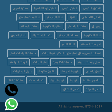
التدقيق اللغوي
تدقيق لغوي
تدقيق الرسالة لغويا
مدقق لغوي
التحليل الاحصائي
spss
خطة الماجستير
خطة بحث ماجستير
بروبوزال
مقترح الماجستير
مقترح الدكتوراة
مقترح الرسالة
خطة الدكتوراة
مخطط الماجستير
مخطط الدكتوراة
الاطار النظري
الدراسات السابقة
الاطار العام
المساعدة في رسائل الماجستير و الدكتوراة والابحاث
خدمات الدراسات العليا
رسائل وابحاث علمية
خدمات اكاديمية
نشر الابحاث
ادوات الدراسة
قبول جامعي
منهجية الدراسة
عناوين مقترحة
جدول المحتويات
مواضيع مقترحة
ترجمة
ترجمة ادبية
نقد الدراسات
مناقشة النتائج
فحص السرقة
فحص الانتحال
All rights reserved BTS © 2017