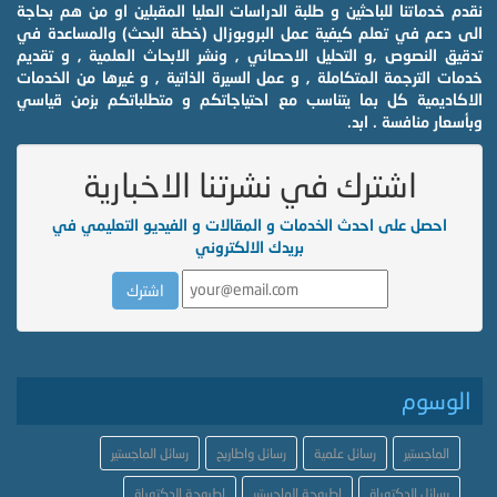
نقدم خدماتنا للباحثين و طلبة الدراسات العليا المقبلين او من هم بحاجة
الى دعم في تعلم كيفية عمل البروبوزال (خطة البحث) والمساعدة في
تدقيق النصوص ,و التحليل الاحصائي , ونشر الابحاث العلمية , و تقديم
خدمات الترجمة المتكاملة , و عمل السيرة الذاتية , و غيرها من الخدمات
الاكاديمية كل بما يتناسب مع احتياجاتكم و متطلباتكم بزمن قياسي
وبأسعار منافسة . ابد.
اشترك في نشرتنا الاخبارية
احصل على احدث الخدمات و المقالات و الفيديو التعليمي في
بريدك الالكتروني
الوسوم
الماجستير
رسائل علمية
رسائل واطاريح
رسائل الماجستير
رسائل الدكتوراة
اطروحة الماجستير
اطروحة الدكتوراة