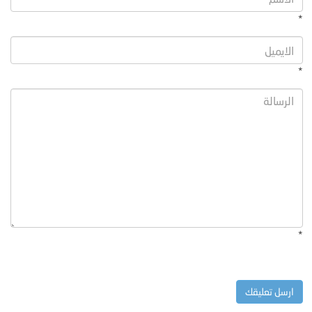
*
*
*