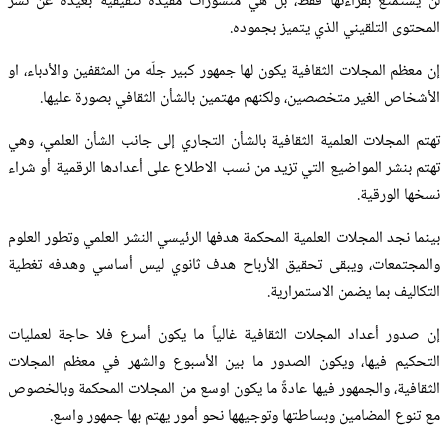
لن يستمتع بقراءتها فقط، بل هي منشورات مفيدة تثقيفية بعيدة عن نشر
المحتوى التلقيني الذي يتميز بجموده.
إن معظم المجلات الثقافية يكون لها جمهور كبير جلّه من المثقفين والأدباء، او
الأشخاص الغير متخصصين، ولكنهم مهتمين بالشأن الثقافي بصورة عليها.
تهتم المجلات العلمية الثقافية بالشأن التجاري إلى جانب الشأن العلمي، وهي
تهتم بنشر المواضيع التي تزيد من نسب الاطلاع على أعدادها الرقمية أو شراء
نسخها الورقية.
بينما نجد المجلات العلمية المحكمة هدفها الرئيسي النشر العلمي وتطور العلوم
والمجتمعات، ويبقى تحقيق الأرباح هدف ثانوي ليس أساسي وهدفه تغطية
التكاليف بما يضمن الاستمرارية.
إن صدور أعداد المجلات الثقافية غالياً ما يكون أسرع فلا حاجة لعمليات
التحكيم فيها، ويكون الصدور ما بين الأسبوع والشهر في معظم المجلات
الثقافية، والجمهور فيها عادةً ما يكون اوسع من المجلات المحكمة وبالخصوص
مع تنوع المضامين وبساطتها وتوجيهها نحو أمور يهتم بها جمهور واسع.