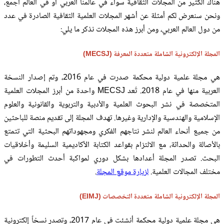
هناك الكثير من المجلات الثقافية سواء في عالمنا العربي أو في العالم أجمع،
ونحن سنعرض لكم أمثلة عن أشهر المجلات العلمية الثقافية الصادرة في عدد
من دول العالم العربي، ومن أبرز هذه المجلات نذكر ما يلي:
المجلة الإلكترونية الشاملة متعددة المعرفة (MECSJ)
هي مجلة علمية دولية محكمة صدرت في عام 2016، وتم إصدار النسخة
العربية منها في عام 2018. تُعد MECSJ واحدة من أبرز المجلات العلمية
المتخصصة في نشر البحوث العلمية والأدبية والتربوية والقانونية والعلوم
الإسلامية والهندسية والإدارية وغيرها. تهدف المجلة إلى تقديم منصة للباحثين
من جميع أنحاء العالم لنشر نتاجهم الفكري ومجهوداتهم البحثية التي تتمتع
بالأصالة والحداثة، مع الالتزام بقواعد الكتابة الأكاديمية السليمة وأخلاقيات
البحث. تصدر المجلة أعدادها بشكل دوري لمواكبة أحدث التطورات في
مختلف المجالات العلمية.
لزيارة موقع المجلة
.
المجلة الإلكترونية الشاملة متعددة التخصصات (EIMJ)
هي مجلة علمية دولية محكمة أنشئت في عام 2017، وتصدر نسخاً إلكترونية