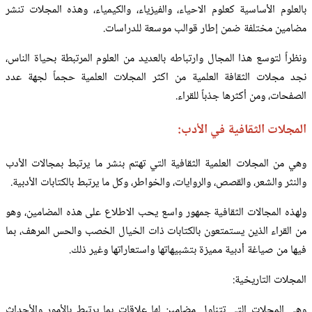
بالعلوم الأساسية كعلوم الاحياء، والفيزياء، والكيمياء، وهذه المجلات تنشر
مضامين مختلفة ضمن إطار قوالب موسعة للدراسات.
ونظراً لتوسع هذا المجال وارتباطه بالعديد من العلوم المرتبطة بحياة الناس،
نجد مجلات الثقافة العلمية من اكثر المجلات العلمية حجماً لجهة عدد
الصفحات، ومن أكثرها جذباً للقراء.
المجلات الثقافية في الأدب:
وهي من المجلات العلمية الثقافية التي تهتم بنشر ما يرتبط بمجالات الأدب
والنثر والشعر، والقصص، والروايات، والخواطر، وكل ما يرتبط بالكتابات الأدبية.
ولهذه المجالات الثقافية جمهور واسع يحب الاطلاع على هذه المضامين، وهو
من القراء الذين يستمتعون بالكتابات ذات الخيال الخصب والحس المرهف، بما
فيها من صياغة أدبية مميزة بتشبيهاتها واستعاراتها وغير ذلك.
المجلات التاريخية:
وهي المجلات التي تتناول مضامين لها علاقات بما يرتبط بالأمور والأحداث