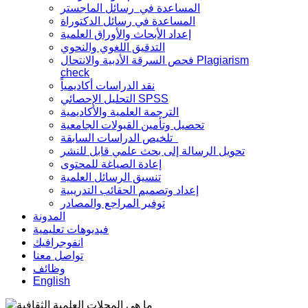
المساعدة في رسائل الماجستر
المساعدة في رسائل الدكتوراة
إعداد الأبحاث والأوراق العلمية
التدقيق اللغوي والنحوي
فحص السرقة الأدبية والانتحال Plagiarism
check
نقد الدراسات أكاديمياً
التحليل الإحصائي SPSS
الترجمة العلمية والأكاديمية
تحصيل وتأمين القبولات الجامعية
تلخيص الدراسات السابقة
تحويل الرسالة إلى بحث علمي قابل للنشر
إعادة الصياغة للمحتوى
تنسيق الرسائل العلمية
إعداد وتصميم الحقائب التدريبية
توفير المراجع والمصادر
المدونة
فيديوهات تعليمية
انفوجرافيك
تواصل معنا
وظائف
English