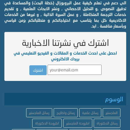
الى دعم في تعلم كيفية عمل البروبوزال (خطة البحث) والمساعدة في
تدقيق النصوص ,و التحليل الاحصائي , ونشر الابحاث العلمية , و تقديم
خدمات الترجمة المتكاملة , و عمل السيرة الذاتية , و غيرها من الخدمات
الاكاديمية كل بما يتناسب مع احتياجاتكم و متطلباتكم بزمن قياسي
وبأسعار منافسة . ابد.
اشترك في نشرتنا الاخبارية
احصل على احدث الخدمات و المقالات و الفيديو التعليمي في
بريدك الالكتروني
الوسوم
الماجستير
رسائل علمية
رسائل واطاريح
رسائل الماجستير
رسائل الدكتوراة
اطروحة الماجستير
اطروحة الدكتوراة