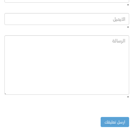
*
*
*