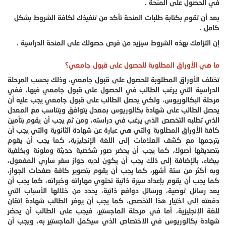
في الحصول على المنحة .
بعد أن تقوم بكتابة طلبات المنحة تأكد من تنفيذك لكافة الشروط بشكل
كامل .
إن التزامك بهذه الشروط سيزيد من فرص حصولك على المنحة الدراسية .
ما هي الأوراق المطلوبة للحصول على قبول جامعي؟
تختلف الأوراق المطلوبة للحصول على قبول جامعي، وذلك بحسب المرحلة
الدراسية التي يرغب الطالب في الحصول على قبول جامعي فيها، ففي
مرحلة البكالوريوس، ولكي يحصل الطالب على قبول جامعي يجب عليه أن
يحصل الطالب على شهادة بكالوريوس بمعدل يتوافق ويتناسب مع المعدل
الذي تطلبه التخصص الذي يرغب في دراسته، ومن ثم يجب أن يقوم بتأمين
كافة الأوراق المطلوبة والتي هي عبارة عن شهادة الثانوية والتي يجب أن
يترجمها مع كشف العلامات إلى اللغة الإنجليزية، كما يجب أن يقوم
بتصديقها أصولا، كما يجب أن يحضر صور شخصية حديثة وملونة وبخلفية
بيضاء، بالإضافة إلى ذلك يجب أن يكون لديه جواز سفر ساري المفعول،
وبه أكثر من ستة أشهر، كما يجب أن يقوم بتصوير كافة صفحات الجواز،
كما يجب أن يقوم بإعداد سيرة ذاتية تحتوي مهاراته وخبراته، كما يجب أن
يعد رسائل توصية، ورسائل دوافع ذاتية، يحدد من خلالها الأسباب التي
دفعته إلى اختيار هذا التخصص، كما يجب أن يوفر الطالب شهادة إتقان
للغة الإنجليزية، أما في مرحلة الماجستير، فيجب على الطالب أن يحضر
شهادة بكالوريوس في الاختصاص الذي سيكمل الماجستير به، ويجب أن