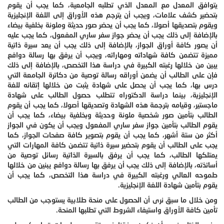
يتوافق المعدل مع المعدل الذي تطلبه الجامعية، كما يجب أن يقوم
بتحضير كشف علامات، ويجب أن يترجم هذه الأوراق إلى اللغة الإنجليزية
ويقوم بتصديقها أصولا، كما يجب أن يحضر صور حديثة وملونة بخلفية بيضاء
بالإضافة إلى ذلك يجب أن يحضر جواز سفر ساري المفعول، كما يجب عليه
أن يصور كافة أوراق الجواز، بالإضافة إلى ذلك يجب أن يعد سيرة ذاتية
مميزة تتضمن كافة شهاداته ومهاراته، ويجب أن يرفق بها رسالة دوافع
يبين من خلالها رغبته الكبيرة في دراسة هذا التخصص، بالإضافة إلى ذلك
فإن على الطالب أن يضمن أوراقه رسالة توصية من دكاترة الجامعة التي
درس بها، كما يجب أن يحصل على شهادة يثبت من خلالها إتقانه للغة
الإنجليزية، بينما دراسة الدكتوراه تتطلب حصول الطالب على شهادة
ماجستير، وقيامه بترجمة هذه الشهادة وتصديقها أصولا، كما يجب أن يقوم
الطالب بتأمين صور شخصية ملونة وحديثة وبخلفية بيضاء، كما يجب أن
يقوم الطالب بتأمين جواز سفر ساري المفعول ويجب أن يكون في الجواز
أكثر من ستة أشهر، كما يجب أن يقوم بتصوير كافة صفحات الجواز، كما
يجب على الطالب أن يقوم بتحضير سيرة ذاتية تتضمن كافة المهارات التي
يمتلكها الطالب، كما يجب أن يرفق بالسيرة الذاتية رسائل توصية من
أساتذته، بالإضافة إلى ذلك يجب أن يرفق بها رسالة دوافع يبنين من خلالها
طموحه العالي ورغبته الكبيرة في دراسة هذا التخصص، كما يجب أن
يقوم بتأمين شهادة اللغة الإنجليزية.
ومن خلال ما سبق نرى أن الحصول على منحة طلابية يستوجب من الطالب
تأمين كافة الأوراق واستيفاء الشروط التي تطلبها المنحة.