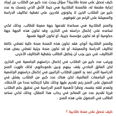
كيف تحصل على منحة طلابية؟ سؤال يبحث عدد كبير من الطلاب عن إيجاد
إجابة مقنعة له، فالمنحة الطلابية هي خيط الأمل الذي يتمسك به عدد
كبير من الطلاب الذين لا يكونون قادرين على تغطية تكاليف الدراسة
والمعيشة على الرغم من تفوقهم.
والمنح الطلابية هي مساعدة تقدمها جهة معينة للطالب، وذلك لكي
تساعده على إكمال دراسته في الخارج، وقد تكون هذه الجهة جهة
حكومية أو قد تكون مؤسسة خيرية، أو تكون الجهة نفسها.
وللمنح الطلابية أنواع، فقد تكون هذه المنحة منحة كلية تغطي كافة
تكاليف الدراسة والمعيشة، أو قد تكون منحة جزئية تغطي بعض هذه
التكاليف، في حين يجب أن يتكفل الطالب بتغطية التكاليف الأخرى.
ويرغب عدد كبير من الطلاب في إكمال دراستهم الجامعية في الخارج،
لكن العائق المادي يقف بينهم وبين طموحاتهم، لذلك ظهرت المنح
الدراسية التي تمد يد العون للطلاب الراغبين في إكمال دراستهم الجامعية
في الجامعات العالمية، لكن هناك عدد كبير من الطلاب يفشل في
الحصول على المنح رغم تقديم عليها وذلك نظرا لارتكابه عددا من الأخطاء،
ولعدم ثقته بنفسه، ونظرا لأهمية المنح الدراسية في تحقيق حلم الطلاب
قررنا تقديم عدد من النصائح في رحاب هذا المقال، وذلك لكي نساعد
الطالب في الحصول على هذه المنح .
كيف تحصل على منحة طلابية ؟