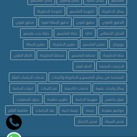
الماجستير
رسائل علمية
رسائل واطاريح
رسائل الماجستير
رسائل الدكتوراة
اطروحة الماجستير
اطروحة الدكتوراة
التدقيق اللغوي
تدقيق لغوي
تدقيق الرسالة لغويا
مدقق لغوي
التحليل الاحصائي
spss
خطة الماجستير
خطة بحث ماجستير
بروبوزال
مقترح الماجستير
مقترح الدكتوراة
مقترح الرسالة
خطة الدكتوراة
مخطط الماجستير
مخطط الدكتوراة
الاطار النظري
الدراسات السابقة
الاطار العام
المساعدة في رسائل الماجستير و الدكتوراة والابحاث
خدمات الدراسات العليا
رسائل وابحاث علمية
خدمات اكاديمية
نشر الابحاث
ادوات الدراسة
قبول جامعي
منهجية الدراسة
عناوين مقترحة
جدول المحتويات
مواضيع مقترحة
ترجمة
ترجمة ادبية
نقد الدراسات
مناقشة النتائج
فحص السرقة
فحص الانتحال