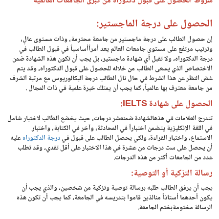
شروط الحصول على قبول دكتوراه من كبرى الجامعات العالمية
الحصول على درجة الماجستير:
إن حصول الطالب على درجة ماجستير من جامعة محترمة، وذات مستوى عالٍ،
وترتيب مرتفع على مستوى جامعات العالم يعد أمراًأساسياً في قبول الطالب في
درجة الدكتوراه، ولا تقبل أي شهادة ماجستير، بل يجب أن تكون هذه الشهادة ضمن
الاختصاص الذي يسعى الطالب من خلاله للحصول على قبول الدكتوراه، وقد يتم
غض النظر عن هذا الشرط في حال نال الطالب درجة البكالوريوس مع مرتبة الشرف
من جامعة معترف بها عالمياً، كما يجب أن يمتلك خبرة علمية في ذات المجال .
الحصول على شهادة IELTS:
تتدرج العلامات في هذهالشهادة ضمنعشر درجات، حيث يخضع الطالب لاختبار شامل
في اللغة الإنكليزية يتضمن اختباراً في المحادثة، وآخر في الكتابة، واختبار
الاستماع، واختبار القراءة، ولكي يحصل الطالب على قبول في
درجة الدكتوراه
عليه
أن يحصل على ست درجات من عشرة في هذا الاختبار على أقل تقدي، وقد تطلب
عدد من الجامعات أكثر من هذه الدرجات.
رسالة التزكية أو التوصية:
يجب أن يرفق الطالب طلبه برسالة توصية وتزكية من شخصين، والذي يجب أن
يكون أحدهما أستاذاً منالذين قاموا بتدريسه في الجامعة، كما يجب أن تكون هذه
الرسالة مختومةبختم الجامعة.