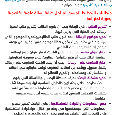
صورة احترافية .
رسالة علمية أكاديمية
متطلبات التخطيط المسبق لمراحل كتابة رسالة علمية أكاديمية
بصورة احترافية
تقديم الطلب
: في البداية يجب أن يقوم الطالب بتقديم طلب تسجيل
لرسالته في الكلية التي يدرس فيها.
تحديد موضوع الرسالة
: بعد قبول طلب الطالبعليهتحديد الموضوع الذي
سيتناوله في بحثه، بحيث يكون هذاالموضوع مميزاً وفريداً من نوعه،
ويقدم إضافاتجديدة للبحث العلمي .
اختيار عنوان مناسب للرسالة
: على الباحث اختيار عنوان مميز لرسالته
العلمية، لذلك يجب أن يضع كثيراًمن العناوين على مسودة ليختارمنها.
اختيار المشرف على الرسالة
: يجب أن يحدد الباحث المشرف على رسالته
بشكل مسبق، ويتأكد من امتلاك المشرف لوقت كافٍللرد على أسئلته
واستفساراته، ومساعدته، وتقديم النصائح له .
تحديد مشكلة البحث
: تعرف مشكلة البحث بأنهاالأسئلة التي يقوم
الباحث بطرحها خلال بحثه لإيجادالحلول المناسبة لها، وتفسيرها أثناء
الدراسة، لذلك فإن تحضير هذه الأسئلة واختيارها بدقة يعدّ من أهم
متطلبات التخطيط المسبق لكتابة رسالة علمية أكاديمية بطريقة
احترافية .
جمع المعلومات والقراءة الاستطلاعية
: على الباحث تحضير مصادر
المعلومات التي سيستخدمها في بحثه من خلال إجراءقراءة استطلاعية
على الأبحاث التي تناولت موضوع بحثه، وتحديدالمصادر والمراجع