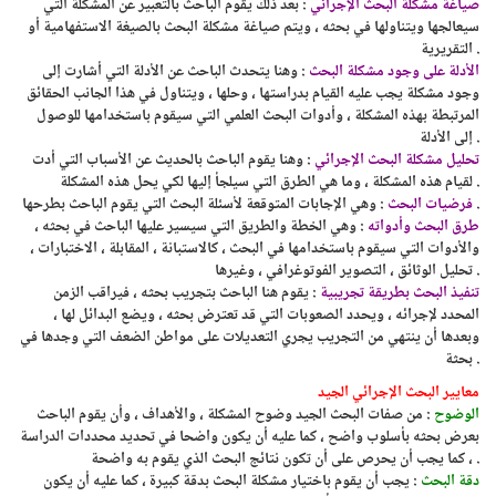
صياغة مشكلة البحث الإجرائي
: بعد ذلك يقوم الباحث بالتعبير عن المشكلة التي
سيعالجها ويتناولها في بحثه ، ويتم صياغة مشكلة البحث بالصيغة الاستفهامية أو
التقريرية .
الأدلة على وجود مشكلة البحث
: وهنا يتحدث الباحث عن الأدلة التي أشارت إلى
وجود مشكلة يجب عليه القيام بدراستها ، وحلها ، ويتناول في هذا الجانب الحقائق
المرتبطة بهذه المشكلة ، وأدوات البحث العلمي التي سيقوم باستخدامها للوصول
إلى الأدلة .
تحليل مشكلة البحث الإجرائي
: وهنا يقوم الباحث بالحديث عن الأسباب التي أدت
لقيام هذه المشكلة ، وما هي الطرق التي سيلجأ إليها لكي يحل هذه المشكلة .
: وهي الإجابات المتوقعة لأسئلة البحث التي يقوم الباحث بطرحها .
فرضيات البحث
طرق البحث وأدواته
: وهي الخطة والطريق التي سيسير عليها الباحث في بحثه ،
والأدوات التي سيقوم باستخدامها في البحث ، كالاستبانة ، المقابلة ، الاختبارات ،
تحليل الوثائق ، التصوير الفوتوغرافي ، وغيرها .
تنفيذ البحث بطريقة تجريبية
: يقوم هنا الباحث بتجريب بحثه ، فيراقب الزمن
المحدد لإجرائه ، ويحدد الصعوبات التي قد تعترض بحثه ، ويضع البدائل لها ،
وبعدها أن ينتهي من التجريب يجري التعديلات على مواطن الضعف التي وجدها في
بحثة .
معايير البحث الإجرائي الجيد
الوضوح
: من صفات البحث الجيد وضوح المشكلة ، والأهداف ، وأن يقوم الباحث
بعرض بحثه بأسلوب واضح ، كما عليه أن يكون واضحا في تحديد محددات الدراسة
، كما يجب أن يحرص على أن تكون نتائج البحث الذي يقوم به واضحة .
دقة البحث
: يجب أن يقوم باختيار مشكلة البحث بدقة كبيرة ، كما عليه أن يكون