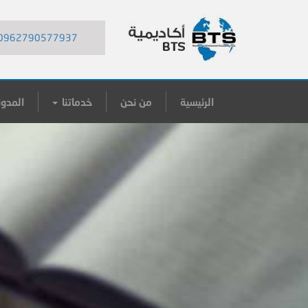
0962790577937
الرئيسية
من نحن
خدماتنا
المدون