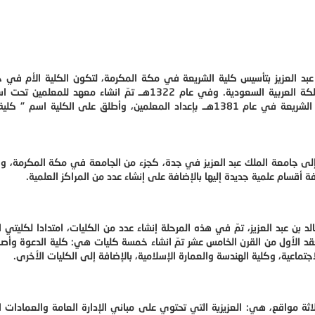
م 1369هــ، عندما أمر الملك عبد العزيز بتأسيس كلية الشريعة في مكة المكرمة، لتكون الكلية الأم 
القرى وأولى مؤسسات التعليم التي تم انشاؤها في المملكة العربية السعودية. وفي عام 1322هــ تمّ انشاء مع
المعلمين" التي استمرّت إلى عام 1379هــ، ثم قامت كلية الشريعة في عام 1381هــ بإعداد المعلمين، وأطلق على الكلية
 إلى جامعة الملك عبد العزيز في جدة، كجزء من الجامعة في مكة المكرمة، و
ة أقسام علمية جديدة إليها بالإضافة على إنشاء عدد من المراكز العلمية.
 1401هـ، بأمر من الملك خالد بن عبد العزيز، تمّ في هذه المرحلة إنشاء عدد من الكليات، امتدادا لكليتي
عقد الأول من القرن الخامس عشر تمّ انشاء خمسة كليات هي: كلية الدعوة وأصو
اجتماعية، وكلية الهندسة والعمارة الإسلامية، بالإضافة إلى الكليات الأخرى.
اثة مواقع، هي: العزيزية التي تحتوي على مباني الإدارة العامة والعمادات ا