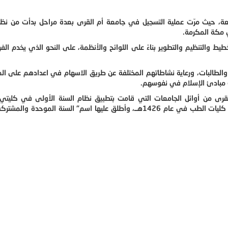
جامعة، حيث مرّت عملية التسجيل في جامعة أم القرى بعدة مراحل بدأت من نظ
ي مكة المكرمة.
تخطيط والتنظيم والتطوير بناءً على اللوائح والأنظمة، على النحو الذي يخدم الف
 والطالبات، ورعاية نشاطاتهم المختلفة عن طريق الاسهام في اعدادهم على ال
ثبيت مبادئ الإسلام في نفوسهم.
القرى من أوائل الجامعات التي قامت بتطبيق نظام السنة الأولى في كليتي
والعمارة الإسلامية عام 1425هــ، ثم تم تطبيقها في كليات الطب في عام 1426هــ، وأطلق عليها اسم" السنة الموحد