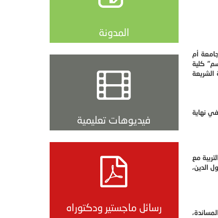
المدونة
في جامعة أم
هد للمعلمين تحت اسم" كلية
 اسم " كلية الشريعة
في نهاية
فيديوهات تعليمية
 التريبة مع
ل الدين،
رسائل ماجستير ودكتوراه
لمساندة،