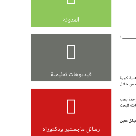
المدونة
فيديوهات تعليمية
مية كبيرة
 من خلال
موحدة يجب
بته للبحث
هيكل معين
رسائل ماجستير ودكتوراه