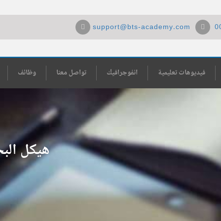
support@bts-academy.com
0
فيديوهات تعليمية
انفوجرافيك
تواصل معنا
وظائف
هيكل البح