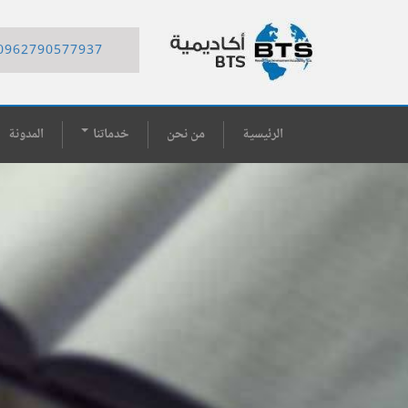
0962790577937
الرئيسية
من نحن
خدماتنا
المدونة