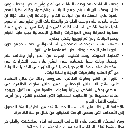
وصف البيانات: يعد وصف البيانات من أهم وأبرز عناصر الإحصاء، ومن
خلال وصف البيانات يتم جمع البيانات وتلخيصها، وذلك نظرا لعدم
القدرة على الاستفادة من البيانات الخام، بالإضافة إلى ذلك فإننا لن
نكون قادرين على وصف الظواهر والاختلافات التي تظهر بعد أن نقوم
بإجراء علمية تلخيص البيانات، لذلك ففي حال رغبنا في أن نجري علمية
حسابية لمعرفة بعض المؤشرات والدلائل الإحصائية يجب علينا القيام
بجمع البيانات ومن ثم تبويبها بشكل جدلي.
تصنيف العينات: يوجد هناك عدد من البيانات والتي يصعب جمعها دون
اللجوء لعلم الإحصاء وذلك نظرا لاعتمادها على التنبؤ.
تخطيط البحوث: ويعد تخطيط البحوث من أهم وأبرز وظائف علم
الإحصاء وذلك نظرا لاعتماده على العثور على عدد التكرارات في
المخطط، ويلعب هذا الأمر دورا كبيرا في العثور على التقديرات الأولية
من آثار العلاج والفرضيات البديلة والأخلاقيات.
التنبؤ: أي التنبؤ بسلوك الظاهرة المدروسة وذلك من خلال الاعتماد
على نتائج الاستدلال الإحصائي، فمن خلال سلوك الظاهرة في
الماضي يمكن للشخص أن يتنبأ بسلوك الظاهرة في المستقبل، ويوجد
هناك مجموعة من الأساليب الإحصائية التي تستخدم للتنبؤ، ومن أبرزها
أسلوب الاتجاه العام.
بالإضافة إلى ذلك فإن الأساليب الإحصائية تعد من الطرق الآمنة للوصول
إلى الأهداف التي يسعى الباحث لتحقيقها من خلال دراسة الظاهرة.
ومن الممكن الاعتماد على الأساليب الإحصائية لحل المشكلات والظواهر
وذلك بشرط توافر البيانات، المعلومات والمؤشرات الإحصائية.