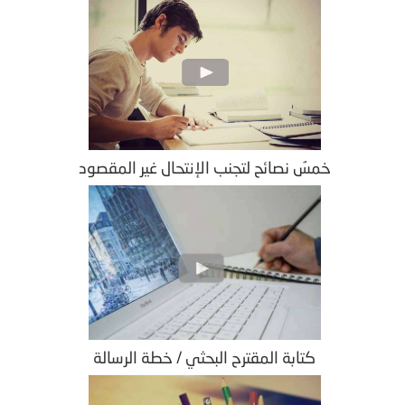
خمسُ نصائح لتجنب الإنتحال غير المقصود
كتابة المقترح البحثي / خطة الرسالة