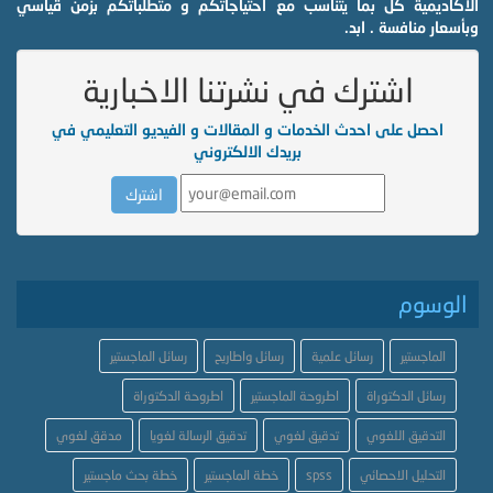
الاكاديمية كل بما يتناسب مع احتياجاتكم و متطلباتكم بزمن قياسي
وبأسعار منافسة . ابد.
اشترك في نشرتنا الاخبارية
احصل على احدث الخدمات و المقالات و الفيديو التعليمي في
بريدك الالكتروني
الوسوم
الماجستير
رسائل علمية
رسائل واطاريح
رسائل الماجستير
رسائل الدكتوراة
اطروحة الماجستير
اطروحة الدكتوراة
التدقيق اللغوي
تدقيق لغوي
تدقيق الرسالة لغويا
مدقق لغوي
التحليل الاحصائي
spss
خطة الماجستير
خطة بحث ماجستير