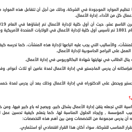
لها تنظيم الموارد الموجودة في الشركة، وذلك من أجل أن تتفاعل هذه الموارد 
مال كل من الأداء، إدارة الأعمال.
المدرسة العليا للتجارة في العاصمة الفرنسية باريس، وفي العام 1881 تم تأسيس أول كلية لإدارة الأعمال في الولايات المتحدة ال
منشآت، والأساليب التي يجب عليه اتباعها لإدارة هذه المنشآت، كما تدرسه كيف
لعمل على البرامج الحاسوبية لإدارة الأعمال.
 ينال الطالب في نهايتها شهادة البكالوريوس في إدارة الأعمال.
كانه أن يدرس الماجستير في إدارة الأعمال لمدة عامين أو ثلاث أعوام، وفي
ماجستير ويحصل على الدكتوراه في إدارة الأعمال وذلك بعد أن يدرس لمدة خ
؟
سية التي تجعله يتقن إدارة الأعمال بشكل كبير، ويصبح له باع كبير فيها، ومن خ
يب المؤسسة , وإيجاد الحلول المناسبة لها، كما يتعلم كيفية تحسين عمل 
ليه أن يدرس مجموعة من التخصصات ومن بين أهم هذه التخصصات:
لقرار المناسب للشركة، سواء أكان هذا القرار اقتصادي أو استثماري.