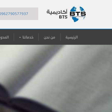
0962790577937
الرئيسية
من نحن
خدماتنا
المدون