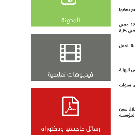
مع بعضها
المدونة
وتعد إدارة الأعمال من التخصصات التي ظهرت مع بداية القرن التاسع عشر، حيث أن أول كلية لإدارة الأعمال تم إنشاؤها في العام 1819 وهي
أمريكية وهي كلية
ية العمل
 النهاية
فيديوهات تعليمية
مس سنوات
لال سنين
المؤسسة
رسائل ماجستير ودكتوراه