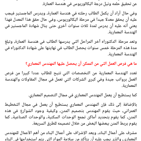
عن تحقيق حلمه ونيل درجة البكالوريوس في هندسة العمارة.
وفي حال أراد أن يكمل الطالب رحلته في هندسة العمارة، ويدرس الماجستير فيجب
عليه أن يحقق معدلا جيدا في مرحلة البكالوريوس، وفي حال حقق هذا المعدل فهذا
يعني أنه عليه أن يدرس لمدة ثلاث سنوات أخرى حتى ينال شهادة الماجستير في
الهندسة المعمارية.
وتعد مرحلة الدكتوراه آخر المراحل التي يدرسها الطالب في هندسة العمارة، وتبلغ
مدة هذه المرحلة خمس سنوات يحصل الطالب في نهايتها على شهادة الدكتوراه في
الهندسة المعمارية.
ما هي فرص العمل التي من الممكن أن يحصل عليها المهندس المعماري؟
تعدد الهندسة المعمارية من التخصصات التي تتيح للطالب عددا كبيرا من فرص
العمل برواتب جيدة وفي كبرى الشركات التي تعمل في مجال المقاولات والهندسة
المعمارية.
كما يستطيع أن يعمل المهندس المعماري في مجال التصميم المعماري.
بالإضافة إلى ذلك فإن المهندس المعماري يستطيع أن يعمل في مجال التخطيط
العمراني، حيث يقوم المهندس بتصميم المدن، وكيفية وجود الشوارع في هذه
المدن، كما يقوم بتحديد أماكن تجمع الوحدات السكنية، والوحدات الصناعية، كما
يقوم بربط المدن ببعضها البعض من خلال تصميمه للطرق السريعة.
مشرف على أعمال البناء، ويعد الإشراف على أعمال البناء من أهم الأعمال للمهندس
المعماري، والذي يجب عليه أن يتأكد من سلامة المواد التي يتم استخدامها في البناء