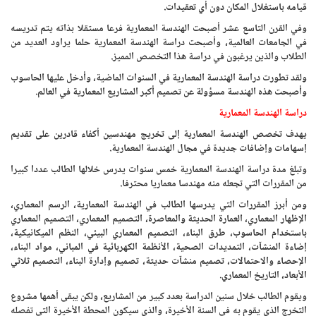
قيامه باستغلال المكان دون أي تعقيدات.
وفي القرن التاسع عشر أصبحت الهندسة المعمارية فرعا مستقلا بذاته يتم تدريسه
في الجامعات العالمية، وأصبحت دراسة الهندسة المعمارية حلما يراود العديد من
الطلاب والذين يرغبون في دراسة هذا التخصص المميز.
ولقد تطورت دراسة الهندسة المعمارية في السنوات الماضية، وأدخل عليها الحاسوب
وأصبحت هذه الهندسة مسؤولة عن تصميم أكبر المشاريع المعمارية في العالم.
دراسة الهندسة المعمارية
يهدف تخصص الهندسة المعمارية إلى تخريج مهندسين أكفاء قادرين على تقديم
إسهامات وإضافات جديدة في مجال الهندسة المعمارية.
وتبلغ مدة دراسة الهندسة المعمارية خمس سنوات يدرس خلالها الطالب عددا كبيرا
من المقررات التي تجعله منه مهندسا معماريا محترفا.
ومن أبرز المقررات التي يدرسها الطالب في الهندسة المعمارية، الرسم المعماري،
الإظهار المعماري، العمارة الحديثة والمعاصرة، التصميم المعماري، التصميم المعماري
باستخدام الحاسوب، طرق البناء، التصميم المعماري البيئي، النظم الميكانيكية،
إضاءة المنشآت، التمديدات الصحية، الأنظمة الكهربائية في المباني، مواد البناء،
الإحصاء والاحتمالات، تصميم منشآت حديثة، تصميم وإدارة البناء، التصميم ثلاثي
الأبعاد، التاريخ المعماري.
ويقوم الطالب خلال سنين الدراسة بعدد كبير من المشاريع، ولكن يبقى أهمها مشروع
التخرج الذي يقوم به في السنة الأخيرة، والذي سيكون المحطة الأخيرة التي تفصله