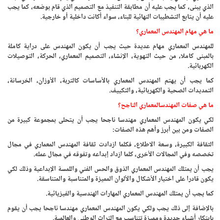
الذي يبنى، كما يجب عليه أن مطابقة التنفيذ مع التصميم الذي قام بوضعه، كما يجب
عليه أن يتابع التشطيبات النهائية للبناء، سواء أكانت داخلية أو خارجية.
ما هي مهام المهندس المعماري؟
للمهندس المعماري مهام عديدة حيث يجب أن يكون المهندس على دراية كاملة
بالمبنى كاملا، من حيث التهوية، الإنشاء، التصميم المعماري، الحركة، التوصيلات
الكهربائية.
كما يجب أن يهتم المهندس المعماري بالأساسات كالتربة، الأوزان، الخرسانة،
التمديدات الصحية والكهربائية، والتكييف.
ما هي صفات المهندسالمعماري الناجح؟
لكي يكون المهندس المعماري مهندسا ناجحا يجب أن يتحلى بمجموعة كبيرة من
الصفات ومن بين أبرز وأهم هذه الصفات:
الثقافة الكبيرة، وسعة الاطلاع، فكلما ازدادت ثقافة المهندس المعماري في مجال
تخصصه وفي المجالات الأخرى، كلما ازداد إبداعه وتفوقه في مجال عمله.
يجب أن يمتلك المهندس المعماري الذوق والحس الفني واللمسة الإبداعية وذلك لكي
يكون قادرا على اختيار الأشكال والألوان المميزة والمتناسبة والمتناسقة.
كما يجب أن يمتلك المهندس المعماري المهارات الهندسية والفيزيائية.
بالإضافة إلى ذلك يجب ولكي يكون المهندس المعماري مهندسا ناجحا يجب أن يقوم
بابتكار أشياء جديدة ومميزة تتناسب مع التراث الوطني والعالمية.