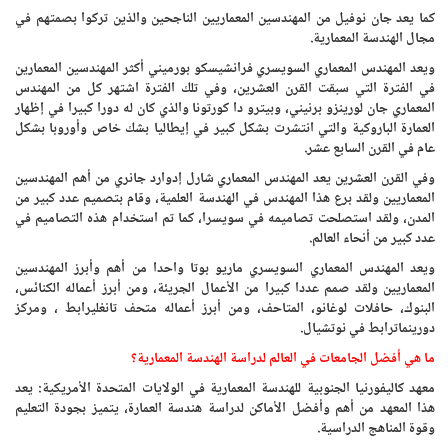
كما يعد جان نوفيل من المهندسين المعماريين الناجحين والذين تركوا بصمتهم في
مجال الهندسة المعمارية.
ويعد المهندس المعماري السويسري فرانشيسكو بورميني أكثر المهندسين المعمارين
في الفترة التي سبقت القرن العشرين، وفي تلك الفترة اشتهر كل من المهندس
المعماري جان لورينزو برنيني، وبيترو دا كورتونا والذي كان له دورا كبيرا في إظهار
العمارة الباروكية والتي انتشرت بشكل كبير في إيطاليا بشك خاص وأوروبا بشكل
عام في القرن السابع عشر.
وفي القرن العشرين يعد المهندس المعماري شارل إدوارد جانري من أهم المهندسين
المعماريين ولقد برع هذا المهندس في الهندسة العلمية، وقام بتصميم عدد كبير من
المدن، ولقد استصلحت تصاميمه في سويسرا، كما تم استخدام هذه التصاميم في
عدد كبير من أنحاء العالم.
ويعد المهندس المعماري السويسري ماريو بوتا واحدا من أهم وأبرز المهندسين
المعماريين ولقد صمم عددا كبيرا من الأعمال الجريئة، ومن أبرز أعماله الكنائس،
البنوك، حافلات لوغانو، المتاحف، ومن أبرز أعماله متحف تانغليرابط ، ومركز
دورينماترابط في نوتشيال.
ما هي أفضل الجامعات في العالم لدراسة الهندسة المعمارية؟
معهد كاليفورنيا الجنوبية للهندسة المعمارية في الولايات المتحدة الأمريكية: يعد
هذا المعهد من أهم وأفضل الأماكن لدراسة هندسة العمارة، يتميز بجودة التعليم
وقوة المناهج الدراسية.