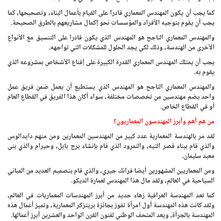
كما يجب أن يكون المهندس المعماري قادرا على القيام بأعمال البناء، وتصحيحها، كما
يجب أن يقوم بتوجيه الأفراد والمؤسسات نحو إكمال مشاريعهم بالطرق الصحيحة.
والمهندس المعماري الناجح هو المهندس الذي يكون قادرا على التنسيق مع الأنواع
الأخرى من الهندسة، وذلك لكي يجد الحلول للمشكلات التي تواجهه.
يجب أن يمتلك المهندس المعماري القدرة الكبيرة على إقناع الأشخاص بمشروعه الذي
يقوم به.
والمهندس المعماري الناجح هو المهندس الذي يستطيع أن يعمل ضمن فريق عمل
واحد يضم مهندسين من تخصصات مختلفة، سواء أكان هذا الفريق في القطاع العام
أو في القطاع الخاص.
من هم أهم وأبرز المهندسون المعماريون؟
لقد مر بالهندسة المعمارية عدد كبير من المهندسين المعمارين ومن منهم دايدالوس
والذي قام ببناء قصر التيه، والنمرود الذي قام بإنشاء برج بابل، وحيرام والذي بنى
معبد سليمان.
ومن المعماريين المشهورين أيضا فرانك جيري، والذي قام بتصميم العديد من المباني
السياحية في العالم، ولقد مال هذا المهندس لعمارة الديكو.
كما تعد المهندسة العراقية زهاء حديد من أبرز المهندسات المعماريات في العالم،
ولقد كانت هذه المهندسة أول امرأة تفوز بجائزة بريتزكر المعمارية، وتميز أعمال هذه
المهندسة بالجرأة، ويعد المتحف الوطني لفنون القرن الواحد والعشرين أبرز أعمالها.