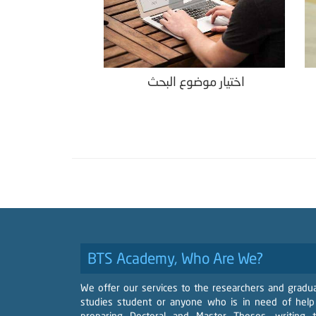
اختيار موضوع البحث
BTS Academy, Who Are We?
We offer our services to the researchers and gradu
studies student or anyone who is in need of help
preparing Doctoral and Master Theses, writing 