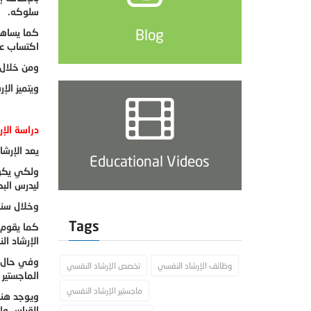
سلوكه.
Blog
كما يساهم
اكتساب عا
ومن خلال 
ويتميز ال
دراسة الإ
يعد الإرش
Educational Videos
ولكي يكون
ليدرس الب
وخلال سنو
Tags
كما يقوم 
الإرشاد ال
وفي حال ر
وظائف الإرشاد النفسي
تخصص الإرشاد النفسي
الماجستير
ماجستير الإرشاد النفسي
ويوجد هنا
القياس وا