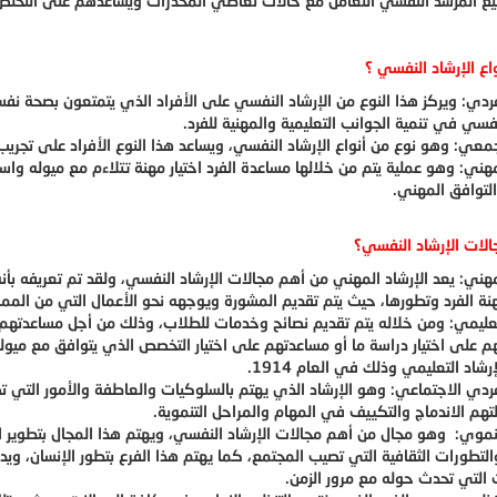
ع المرشد النفسي التعامل مع حالات تعاطي المخدرات ويساعدهم على التخلص 
اع الإرشاد النفسي ؟
لفردي: ويركز هذا النوع من الإرشاد النفسي على الأفراد الذي يتمتعون بصحة نف
نفسي في تنمية الجوانب التعليمية والمهنية للفرد.
لجمعي: وهو نوع من أنواع الإرشاد النفسي، ويساعد هذا النوع الأفراد على تجر
مهني: وهو عملية يتم من خلالها مساعدة الفرد اختيار مهنة تتلاءم مع ميوله وا
لتوافق المهني.
لات الإرشاد النفسي؟
لمهني: يعد الإرشاد المهني من أهم مجالات الإرشاد النفسي، ولقد تم تعريفه بأ
هنة الفرد وتطورها، حيث يتم تقديم المشورة ويوجهه نحو الأعمال التي من المم
لتعليمي: ومن خلاله يتم تقديم نصائح وخدمات للطلاب، وذلك من أجل مساعدتهم ع
 على اختيار دراسة ما أو مساعدتهم على اختيار التخصص الذي يتوافق مع مي
شاد التعليمي وذلك في العام 1914.
لفردي الاجتماعي: وهو الإرشاد الذي يهتم بالسلوكيات والعاطفة والأمور التي 
لتهم الاندماج والتكييف في المهام والمراحل التنموية.
لتنموي: وهو مجال من أهم مجالات الإرشاد النفسي، ويهتم هذا المجال بتطوير ال
التطورات الثقافية التي تصيب المجتمع، كما يهتم هذا الفرع بتطور الإنسان، وي
 التي تحدث حوله مع مرور الزمن.