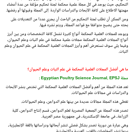
التحكيم، حيث يوجد في كل مجلة علمية محكمة لجنة تحكيم مؤلفة من عدة أعضاء
مهمتها الاطلاع على كافة الأبحاث والدراسات الواردة إلى المجلة وقبولها أو رفضها.
ومن الممكن أن تطلب لجنة التحكيم من الباحث أن يجري عددا من التعديلات على
بحثه حتى يصبح متوافقا مع قواعد المجلة، ويتم نشره فيها.
ويوجد للمجلات العلمية المحكمة أنواع كثيرة تشمل كافة التخصصات ومن بين أبرز
أنواع المجلات العلمية المحكمة مجلات علمية محكمة في علم النبات وعلم الحيوان،
وفيما يلي سوف نستعرض أهم وأبرز المجلات العلمية المحكمة في علم الحيوان وعلم
النبات.
ما هي أفضل المجلات العلمية المحكمة في علم النبات وعلم الحيوان؟
مجلة
Egyptian Poultry Science Journal, EPSJ
:
تعد هذه المجلة من أهم وأفضل المجلات العلمية المحكمة التي تختص بنشر الأبحاث
والدراسات في مجالات علم الحيوانات.
تغطي هذه المجلة مجالات عديدة من بينها علم الدواجن، وعلم الحيوانات.
تصدر هذه المجلة عن الجمعية المصرية لعلم الدواجن، قسم إنتاج الدواجن، كلية
الزراعة، في جامعة الإسكندرية، في جمهورية مصر العربية.
وهي عبارة عن دورية تصدر بشكل فصلي تنشر أبحاثها ودراساتها باللغة الإنجليزية،
بينما تنشر المخلصات باللغتين العربية والإنجليزية.