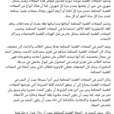
وتتخذ المجلات العلمية موعدا دوريا للصدور فبعض هذه المجلات يصدر بشكل
شهري، في حين أن بعضها يصدر مرة كل شهرين، كما أن هناك أنواع من المجلات
العلمية المحكمة تصدر مرة كل ثلاثة أو أربعة أشهر، وهناك مجلات علمية محكمة
تصدر مرة كل ستة أشهر أو كل سنة.
وتنشر المجلات العلمية المحكمة أبحاثها ودراساتها بلغة معينة أو بعدة لغات، وتعد
اللغة الإنجليزية اللغة الأكثر استخداما في المجلات العلمية المحكمة، وتصدر
المجلات العلمية المحكمة بشكل عام عن قبل الهيئات العلمية كالجامعات ومراكز
الأبحاث.
ويعد النشر في المجلات العلمية المحكمة هدفا يسعى الطالب والباحث إلى تحقيقه،
وذلك لأن المجلات العلمية المحكمة تساهم في تعزيز مصداقية الباحث، ولمعان اسمه
في مجال تخصصه، كما أنها تساعد الطالب على تحقيق أحلامه وطموحاته فهي
تساعد الطالب على تعزيز فرصه في الحصول على قبول جامعي في مرحلة
الدكتوراه، وذلك لأن الجامعات تعطي الأولوية للطالب الذي ينشر أبحاثا في المجلات
العلمية المحكمة.
ولكن النشر في المجلات العلمية المحكمة ليس أمرا بسيطا حيث أن النشر في
المجلات العلمية يحتاج إلى أن يحقق الباحث كافة الشروط التي تفرضها المجلات
العلمية المحكمة ومن بين أبرز هذه الشروط أن يكون البحث حصريا ولم يسبق وإن
نشر من قبله، كما يجب أن يكون البحث مكتوبا بلغة المجلة وخاليا من الأخطاء
اللغوية والنحوية والإملائية، بالإضافة إلى ذلك يجب أن يكون البحث من ضمن
تخصص المجلة.
ولكي ينشر البحث في المجلة العلمية المحكمة يجب أن ينال قبول ورضا لجنة