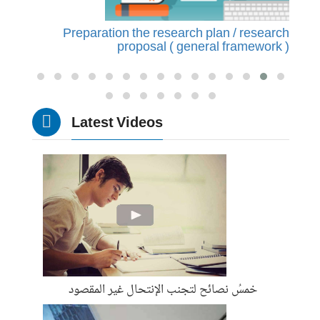
earch
Preparation the research plan / research
P
ure )
proposal ( general framework )
Latest Videos
خمسُ نصائح لتجنب الإنتحال غير المقصود