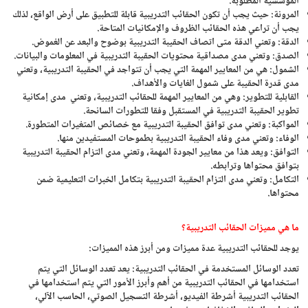
المؤسسية المطلوبة.
المرونة: حيث يجب أن تكون الحقائب التدريبية قابلة للتطبيق على أرض الواقع، لذلك
يجب أن تراعي هذه الحقائب الظروف والإمكانيات المتاحة.
الدقة: وتعني الدقة متى اتصاف الحقيبة التدريبية بوضوح والبعد عن الغموض.
الصدق: وتعني مدى مصداقية محتويات الحقيبة التدريبية في المعلومات والبيانات.
الشمول: هي من المعايير المهمة التي يجب أن تتواجد في الحقيبة التدريبية، وتعني
مدى قدرة الحقيبة على شمول الغايات والأهداف.
القابلية للتطوير: وهي من المعايير المهمة للحقائب التدريبية، وتعني مدى إمكانية
تطوير الحقيبة التدريبية في المستقبل وفقا للتطورات السانحة.
المواكبة: وتعني مدى توافق الحقيبة التدريبية مع خصائص المتغيرات المتطورة.
الوفاء: وتعني مدى وفاء الحقيبة التدريبية بطموحات المستفيدين منها.
التوافق: ويعد هذا من معايير الجودة المهمة، وتعني مدى التزام الحقيبة التدريبية
بتوافق محتواها وترابطه.
التكامل: وتعني مدى التزام الحقيبة التدريبية بتكامل الخبرات التعليمية ضمن
محتواها.
ما هي مميزات الحقائب التدريبية؟
يوجد للحقائب التدريبية عدة مميزات ومن أبرز هذه المميزات:
تعدد الوسائل المستخدمة في الحقائب التدريبية: يعد تعدد الوسائل التي يتم
استخدامها في الحقائب التدريبية من أهم وأبرز الأمور التي يتم استخدامها في
الحقائب التدريبية أشرطة الفيديو، أشرطة التسجيل الصوتي، الحاسب الآلي،