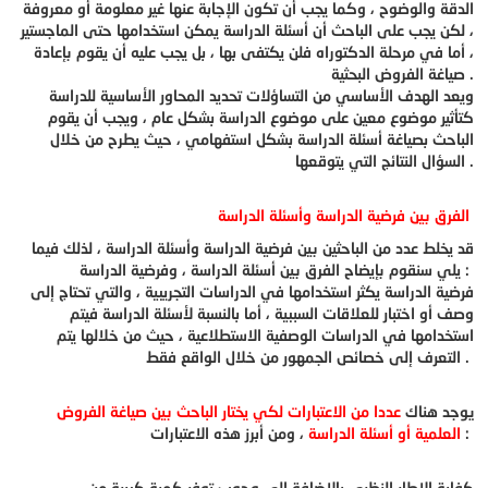
الدقة والوضوح ، وكما يجب أن تكون الإجابة عنها غير معلومة أو معروفة
، لكن يجب على الباحث أن أسئلة الدراسة يمكن استخدامها حتى الماجستير
، أما في مرحلة الدكتوراه فلن يكتفى بها ، بل يجب عليه أن يقوم بإعادة
صياغة الفروض البحثية .
ويعد الهدف الأساسي من التساؤلات تحديد المحاور الأساسية للدراسة
كتأثير موضوع معين على موضوع الدراسة بشكل عام ، ويجب أن يقوم
الباحث بصياغة أسئلة الدراسة بشكل استفهامي ، حيث يطرح من خلال
السؤال النتائج التي يتوقعها .
الفرق بين فرضية الدراسة وأسئلة الدراسة
قد يخلط عدد من الباحثين بين فرضية الدراسة وأسئلة الدراسة ، لذلك فيما
يلي سنقوم بإيضاح الفرق بين أسئلة الدراسة ، وفرضية الدراسة :
فرضية الدراسة يكثر استخدامها في الدراسات التجريبية ، والتي تحتاج إلى
وصف أو اختبار للعلاقات السببية ، أما بالنسبة لأسئلة الدراسة فيتم
استخدامها في الدراسات الوصفية الاستطلاعية ، حيث من خلالها يتم
التعرف إلى خصائص الجمهور من خلال الواقع فقط .
يوجد هناك
عددا من الاعتبارات لكي يختار الباحث بين صياغة الفروض
، ومن أبرز هذه الاعتبارات :
العلمية أو
أسئلة الدراسة
كفاية الإطار النظري بالإضافة إلى وجوب توفر كمية كبيرة من