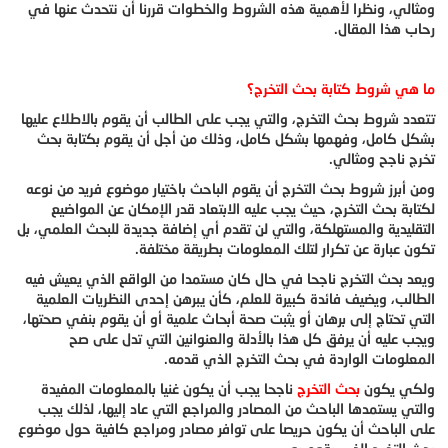
ومثالي، ونظرا لأهمية هذه الشروط والخطوات قررنا أن نتحدث عنها في
رحاب هذا المقال.
ما هي شروط كتابة بحث التخرج؟
تتعدد شروط بحث التخرج، والتي يجب على الطالب أن يقوم بالاطلاع عليها
بشكل كامل، وفهمها بشكل كامل، وذلك من أجل أن يقوم بكتابة بحث
تخرج ناجح ومثالي.
ومن أبرز شروط بحث التخرج أن يقوم الباحث باختيار موضوع فريد من نوعه
لكتابة بحث التخرج، حيث يجب عليه الابتعاد قدر الإمكان عن المواضيع
التقليدية والمستهلكة، والتي لن تقدم أي إضافة جديدة للبحث العلمي، بل
تكون عبارة عن تكرار لتلك المعلومات بطريقة مختلفة.
ويعد بحث التخرج ناجحا في حال كان مستمدا من الواقع الذي يعيش فيه
الطالب، ويضيف فائدة كبيرة للعلم، كأن يبرهن إحدى النظريات العلمية
التي تحتاج إلى برهان أو يثبت صحة أبحاث علمية أو أن يقوم بنفي صحتها،
ويجب عليه أن يرفق كل هذا بالأدلة والعنوانين التي تدل على صح
المعلومات الواردة في بحث التخرج الذي قدمه.
ولكي يكون
بحث التخرج
ناجحا يجب أن يكون غنيا بالمعلومات المفيدة
والتي يستمدها الباحث من المصادر والمراجع التي عاد إليها، لذلك يجب
على الباحث أن يكون حريصا على توافر مصادر ومراجع كافية حول موضوع