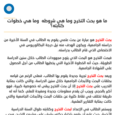
ما هو بحث التخرج وما هي شروطه وما هي خطوات
كتابته؟
بحث التخرج
هو عبارة عن بحث علمي يقوم به الطالب في السنة الأخيرة من
دراسته الجامعية، ويكون الهدف منه نيل درجة البكالوريوس في
الاختصاص الذي قام الطالب بدراسته.
فبحث التخرج هو البحث الذي يتوج مجهودات الطالب خلال سنين الدراسة
الطويلة، حيث أنه الخطوة الأخيرة التي يخطيها الطالب من أجل الحصول
على الشهادة الجامعية.
ويعد
بحث التخرج
تجربة جديدة يقوم بها الطالب، فعلى الرغم من قيامه
بحلقات البحث والأبحاث الجامعية خلال سنين الدراسة، والتي كانت بمثابة
التدريب على
بحث التخرج
إلا أن بحث التخرج يبقى له خصوصية كبيرة، فهو
أكبر بالحجم، ويجب أن يقدم معلومات جديدة ومفيدة للعلم، كما أنه له
طريقة تختلف في نقاط كثيرة عن حلقات البحث والأبحاث الجامعية والتي
كانت بمثابة التقارير العلمية.
ويستمر الطالب في الإعداد
لبحث التخرج
وكتابته طوال السنة الدراسية
الأخيرة، حيث عليه أن يقوم باختيار دكتور يشرف على مشروع التخرج، ويجب