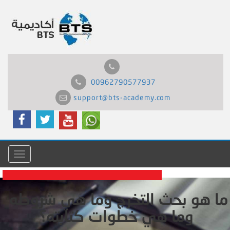
00962790577937
support@bts-academy.com
Menu
ما هو بحث التخرج وما هي شروطه
وما هي خطوات كتابته؟