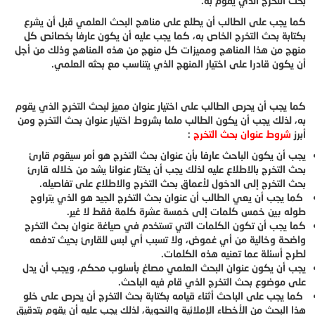
بحث التخرج الذي يقوم به.
كما يجب على الطالب أن يطلع على مناهج البحث العلمي قبل أن يشرع
بكتابة بحث التخرج الخاص به، كما يجب عليه أن يكون عارفا بخصائص كل
منهج من هذا المناهج ومميزات كل منهج من هذه المناهج وذلك من أجل
أن يكون قادرا على اختيار المنهج الذي يتناسب مع بحثه العلمي.
كما يجب أن يحرص الطالب على اختيار عنوان مميز لبحث التخرج الذي يقوم
به، لذلك يجب أن يكون الطالب ملما بشروط اختيار عنوان بحث التخرج ومن
أبرز
شروط عنوان بحث التخرج
:
يجب أن يكون الباحث عارفا بأن عنوان بحث التخرج هو أمر سيقوم قارئ
بحث التخرج بالاطلاع عليه لذلك يجب أن يختار عنوانا يشد من خلاله قارئ
بحث التخرج إلى الدخول لأعماق بحث التخرج والاطلاع على تفاصيله.
كما يجب أن يعي الطالب أن عنوان بحث التخرج الجيد هو الذي يتراوح
طوله بين خمس كلمات إلى خمسة عشرة كلمة فقط لا غير.
كما يجب أن تكون الكلمات التي تستخدم في صياغة عنوان بحث التخرج
واضحة وخالية من أي غموض، ولا تسبب أي لبس للقارئ بحيث تدفعه
لطرح أسئلة عما تعنيه هذه الكلمات.
يجب أن يكون عنوان البحث العلمي مصاغ بأسلوب محكم، ويجب أن يدل
على موضوع بحث التخرج الذي قام فيه الباحث.
كما يجب على الباحث أثناء قيامه بكتابة بحث التخرج أن يحرص على خلو
هذا البحث من الأخطاء الإملائية والنحوية، لذلك يجب عليه أن يقوم بتدقيق