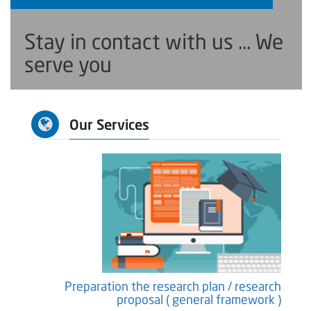
Stay in contact with us ... We
serve you
Our Services
earch
Preparation the research plan / research
ure )
proposal ( general framework )