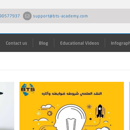
90577937
support@bts-academy.com
Contact us
Blog
Educational Videos
Infograph