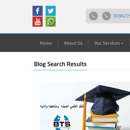
009627
Home
About Us
Our Services
Blog Search Results