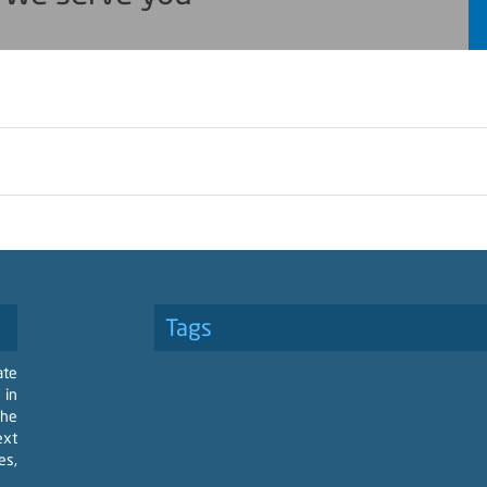
Tags
ate
 in
the
ext
es,