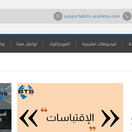
support@bts-academy.com
ة
فيديوهات تعليمية
انفوجرافيك
تواصل معنا
وظ