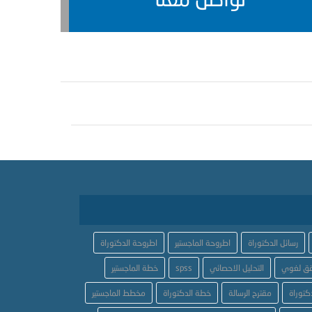
رسائل الدكتوراة
اطروحة الماجستير
اطروحة الدكتوراة
ق لغوي
التحليل الاحصائي
spss
خطة الماجستير
كتوراة
مقترح الرسالة
خطة الدكتوراة
مخطط الماجستير