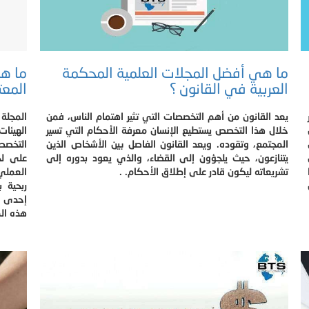
ما هي أفضل المجلات العلمية المحكمة
ما هي
العربية في القانون ؟
المعت
يعد القانون من أهم التخصصات التي تثير اهتمام الناس، فمن
المجلة
خلال هذا التخصص يستطيع الإنسان معرفة الأحكام التي تسير
الهيئا
المجتمع، وتقوده. ويعد القانون الفاصل بين الأشخاص الذين
التخصصا
يتنازعون، حيث يلجؤون إلى القضاء، والذي يعود بدوره إلى
على لج
تشريعاته ليكون قادر على إطلاق الأحكام. .
العملي
ربحية 
إحدى ا
هذه الم