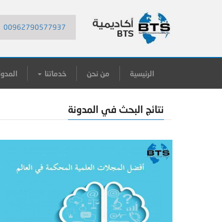
00962790577937
الرئيسية
من نحن
خدماتنا
المدون
نتائج البحث في المدونة