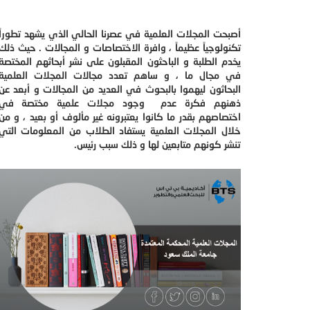
أصبحت المجلات العلمية في عصرنا الحالي الذي يشهد تطوراً
تكنولوجياً عظيماً ، وافرة الاختصاصات و المجالات . حيث ذلك
يخدم الطلبة و الباحثون المقبلون على نشر أبحاثهم المختصة
في مجال ما ، و ساهم تعدد مجالات المجلات العلمية
البحاثون ليهموا بالبحوث في العديد من المجالات و أبعد عن
ذهنهم فكرة عدم وجود مجلات علمية مختصة في
اختصاصهم بقدر ما كانوا يعتبرونه غير مألوف أو بعيد ، و من
خلال المجلات العلمية يستفاد الطلاب من المعلومات التي
تنشر كونهم متابعين لها و ذلك سبب رئيس.