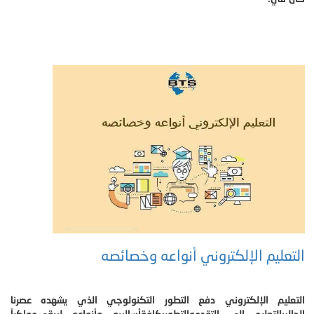
التعليم الإلكتروني أنواعه وخصائصه
التعليم الإلكتروني دفع التطور التكنولوجي الذي يشهده عصرنا
الحاليبالتعليم إلى التقدموالتطوربكافةأساليبه وأنواعه ليبقىمواكباً