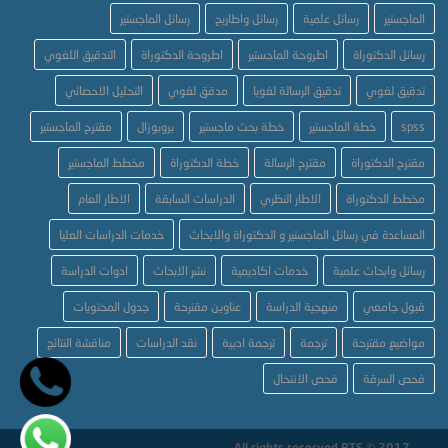
الماجستير
رسائل علمية
رسائل واطاريح
رسائل الماجستير
رسائل الدكتوراة
اطروحة الماجستير
اطروحة الدكتوراة
التدقيق اللغوي
تدقيق لغوي
تدقيق الرسالة لغويا
مدقق لغوي
التحليل الاحصائي
spss
خطة الماجستير
خطة بحث ماجستير
بروبوزال
مقترح الماجستير
مقترح الدكتوراة
مقترح الرسالة
خطة الدكتوراة
مخطط الماجستير
مخطط الدكتوراة
الاطار النظري
الدراسات السابقة
الاطار العام
المساعدة في رسائل الماجستير و الدكتوراة والابحاث
خدمات الدراسات العليا
رسائل وابحاث علمية
خدمات اكاديمية
نشر الابحاث
ادوات الدراسة
قبول جامعي
منهجية الدراسة
عناوين مقترحة
جدول المحتويات
مواضيع مقترحة
ترجمة
ترجمة ادبية
نقد الدراسات
مناقشة النتائج
فحص السرقة
فحص الانتحال
All rights reserved BTS © 2017