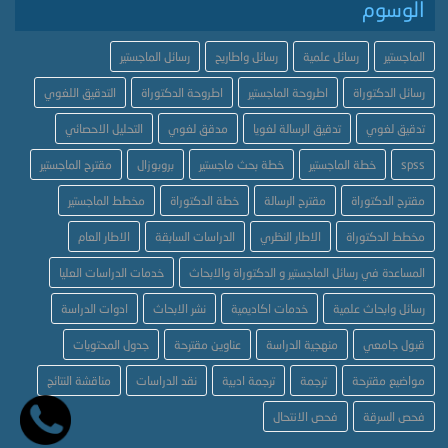
الوسوم
الماجستير
رسائل علمية
رسائل واطاريح
رسائل الماجستير
رسائل الدكتوراة
اطروحة الماجستير
اطروحة الدكتوراة
التدقيق اللغوي
تدقيق لغوي
تدقيق الرسالة لغويا
مدقق لغوي
التحليل الاحصائي
spss
خطة الماجستير
خطة بحث ماجستير
بروبوزال
مقترح الماجستير
مقترح الدكتوراة
مقترح الرسالة
خطة الدكتوراة
مخطط الماجستير
مخطط الدكتوراة
الاطار النظري
الدراسات السابقة
الاطار العام
المساعدة في رسائل الماجستير و الدكتوراة والابحاث
خدمات الدراسات العليا
رسائل وابحاث علمية
خدمات اكاديمية
نشر الابحاث
ادوات الدراسة
قبول جامعي
منهجية الدراسة
عناوين مقترحة
جدول المحتويات
مواضيع مقترحة
ترجمة
ترجمة ادبية
نقد الدراسات
مناقشة النتائج
فحص السرقة
فحص الانتحال