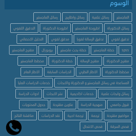
الوسوم
الماجستير
رسائل علمية
رسائل واطاريح
رسائل الماجستير
رسائل الدكتوراة
اطروحة الماجستير
اطروحة الدكتوراة
التدقيق اللغوي
تدقيق لغوي
تدقيق الرسالة لغويا
مدقق لغوي
التحليل الاحصائي
spss
خطة الماجستير
خطة بحث ماجستير
بروبوزال
مقترح الماجستير
مقترح الدكتوراة
مقترح الرسالة
خطة الدكتوراة
مخطط الماجستير
مخطط الدكتوراة
الاطار النظري
الدراسات السابقة
الاطار العام
المساعدة في رسائل الماجستير و الدكتوراة والابحاث
خدمات الدراسات العليا
رسائل وابحاث علمية
خدمات اكاديمية
نشر الابحاث
ادوات الدراسة
قبول جامعي
منهجية الدراسة
عناوين مقترحة
جدول المحتويات
مواضيع مقترحة
ترجمة
ترجمة ادبية
نقد الدراسات
مناقشة النتائج
فحص السرقة
فحص الانتحال