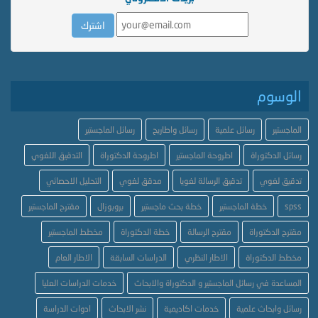
الوسوم
الماجستير
رسائل علمية
رسائل واطاريح
رسائل الماجستير
رسائل الدكتوراة
اطروحة الماجستير
اطروحة الدكتوراة
التدقيق اللغوي
تدقيق لغوي
تدقيق الرسالة لغويا
مدقق لغوي
التحليل الاحصائي
spss
خطة الماجستير
خطة بحث ماجستير
بروبوزال
مقترح الماجستير
مقترح الدكتوراة
مقترح الرسالة
خطة الدكتوراة
مخطط الماجستير
مخطط الدكتوراة
الاطار النظري
الدراسات السابقة
الاطار العام
المساعدة في رسائل الماجستير و الدكتوراة والابحاث
خدمات الدراسات العليا
رسائل وابحاث علمية
خدمات اكاديمية
نشر الابحاث
ادوات الدراسة