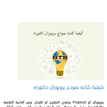
كيفية كتابة نموذج بروبوزال دكتوراه
بروبوزال أو Proposal وتعني المقترح أو اقتراح، ومن الناحية العلمية
والأكاديمية يعرف البروبوزال بأنه المقترح البحث الذي يقوم الطالب