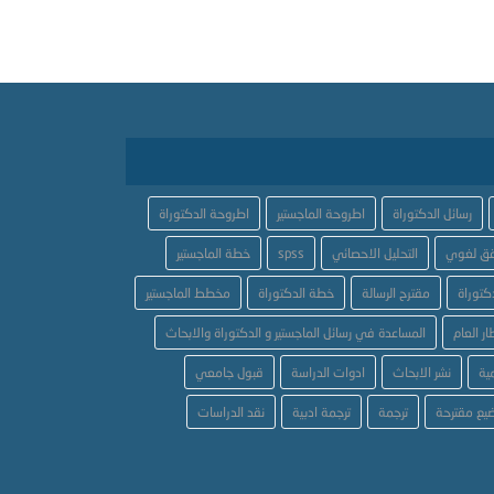
رسائل الدكتوراة
اطروحة الماجستير
اطروحة الدكتوراة
ق لغوي
التحليل الاحصائي
spss
خطة الماجستير
كتوراة
مقترح الرسالة
خطة الدكتوراة
مخطط الماجستير
ار العام
المساعدة في رسائل الماجستير و الدكتوراة والابحاث
ية
نشر الابحاث
ادوات الدراسة
قبول جامعي
يع مقترحة
ترجمة
ترجمة ادبية
نقد الدراسات