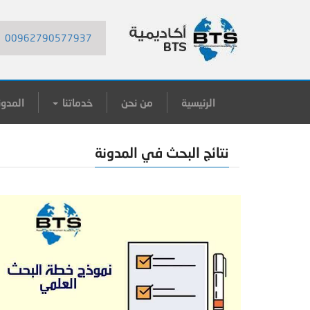
00962790577937
الرئيسية
من نحن
خدماتنا
المدون
نتائج البحث في المدونة