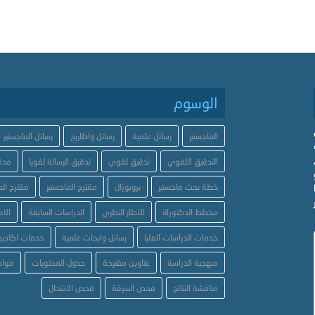
الوسوم
الماجستير
رسائل علمية
رسائل واطاريح
رسائل الماجستير
التدقيق اللغوي
تدقيق لغوي
تدقيق الرسالة لغويا
مدق
خطة بحث ماجستير
بروبوزال
مقترح الماجستير
مقترح الد
مخطط الدكتوراة
الاطار النظري
الدراسات السابقة
الاط
خدمات الدراسات العليا
رسائل وابحاث علمية
خدمات اكاديم
منهجية الدراسة
عناوين مقترحة
جدول المحتويات
مواض
مناقشة النتائج
فحص السرقة
فحص الانتحال