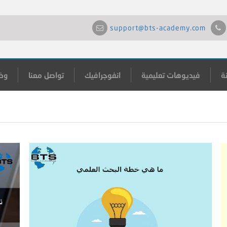
support@bts-academy.com
ة
فيديوهات تعليمية
انفوجرافيك
تواصل معنا
وظ