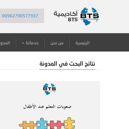
00962790577937
الرئيسية
من نحن
خدماتنا
المدون
نتائج البحث في المدونة