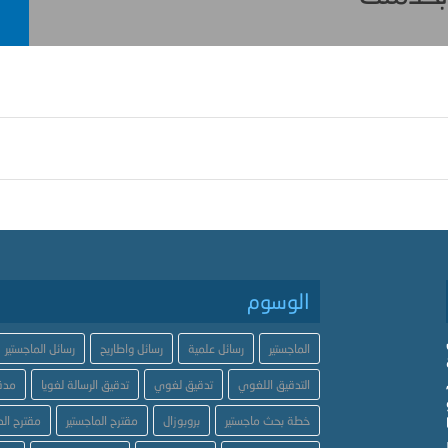
الوسوم
الماجستير
رسائل علمية
رسائل واطاريح
رسائل الماجستير
التدقيق اللغوي
تدقيق لغوي
تدقيق الرسالة لغويا
مدق
خطة بحث ماجستير
بروبوزال
مقترح الماجستير
مقترح الد