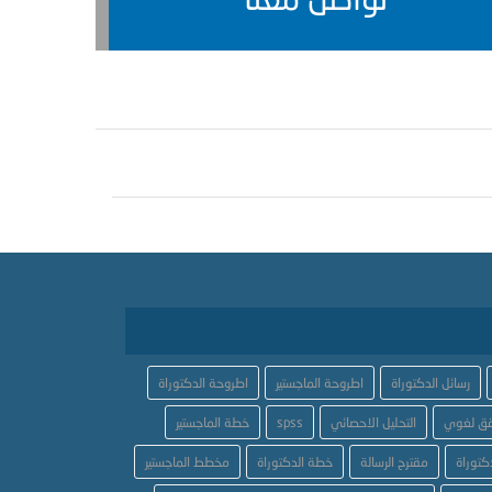
رسائل الدكتوراة
اطروحة الماجستير
اطروحة الدكتوراة
ق لغوي
التحليل الاحصائي
spss
خطة الماجستير
كتوراة
مقترح الرسالة
خطة الدكتوراة
مخطط الماجستير