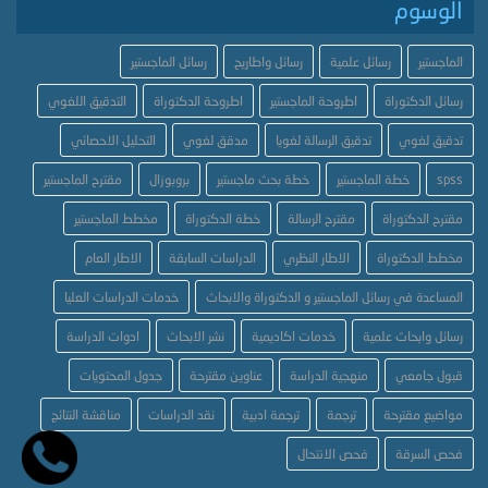
الوسوم
الماجستير
رسائل علمية
رسائل واطاريح
رسائل الماجستير
رسائل الدكتوراة
اطروحة الماجستير
اطروحة الدكتوراة
التدقيق اللغوي
تدقيق لغوي
تدقيق الرسالة لغويا
مدقق لغوي
التحليل الاحصائي
spss
خطة الماجستير
خطة بحث ماجستير
بروبوزال
مقترح الماجستير
مقترح الدكتوراة
مقترح الرسالة
خطة الدكتوراة
مخطط الماجستير
مخطط الدكتوراة
الاطار النظري
الدراسات السابقة
الاطار العام
المساعدة في رسائل الماجستير و الدكتوراة والابحاث
خدمات الدراسات العليا
رسائل وابحاث علمية
خدمات اكاديمية
نشر الابحاث
ادوات الدراسة
قبول جامعي
منهجية الدراسة
عناوين مقترحة
جدول المحتويات
مواضيع مقترحة
ترجمة
ترجمة ادبية
نقد الدراسات
مناقشة النتائج
فحص السرقة
فحص الانتحال