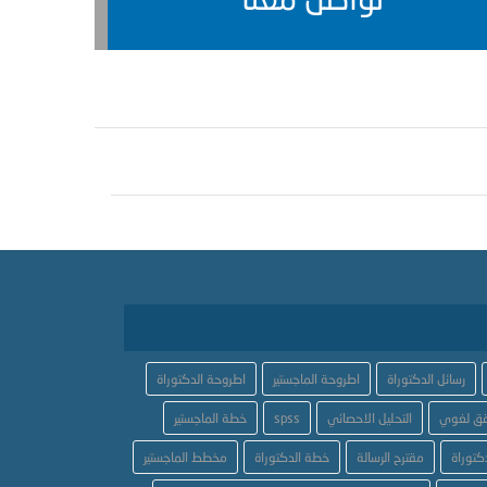
رسائل الدكتوراة
اطروحة الماجستير
اطروحة الدكتوراة
ق لغوي
التحليل الاحصائي
spss
خطة الماجستير
كتوراة
مقترح الرسالة
خطة الدكتوراة
مخطط الماجستير