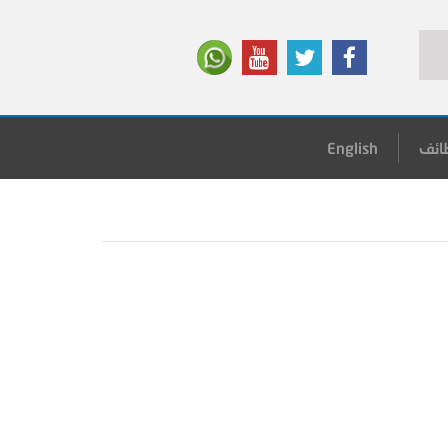
ائف
English