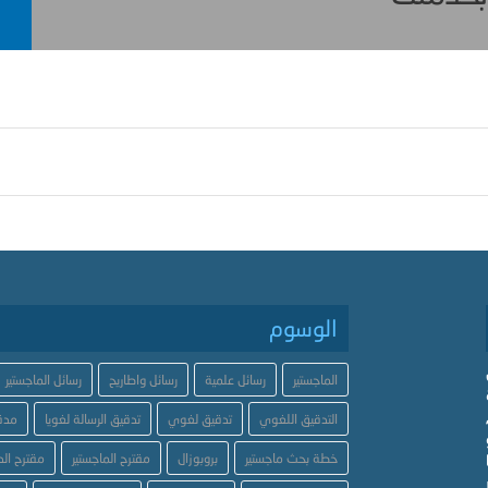
الوسوم
الماجستير
رسائل علمية
رسائل واطاريح
رسائل الماجستير
التدقيق اللغوي
تدقيق لغوي
تدقيق الرسالة لغويا
مدق
خطة بحث ماجستير
بروبوزال
مقترح الماجستير
مقترح الد