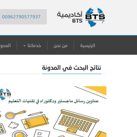
00962790577937
الرئيسية
من نحن
خدماتنا
المدون
نتائج البحث في المدونة