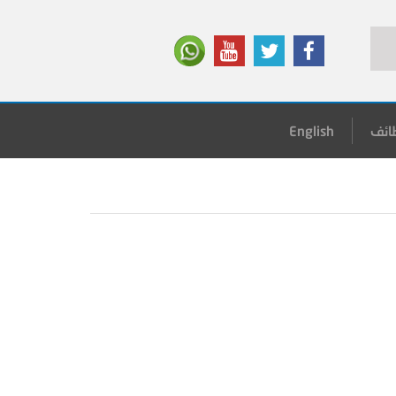
ائف
English