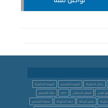
رسائل الدكتوراة
اطروحة الماجستير
اطروحة الدكتوراة
ق لغوي
التحليل الاحصائي
spss
خطة الماجستير
كتوراة
مقترح الرسالة
خطة الدكتوراة
مخطط الماجستير