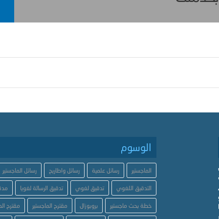
الوسوم
الماجستير
رسائل علمية
رسائل واطاريح
رسائل الماجستير
التدقيق اللغوي
تدقيق لغوي
تدقيق الرسالة لغويا
مدق
خطة بحث ماجستير
بروبوزال
مقترح الماجستير
مقترح الد