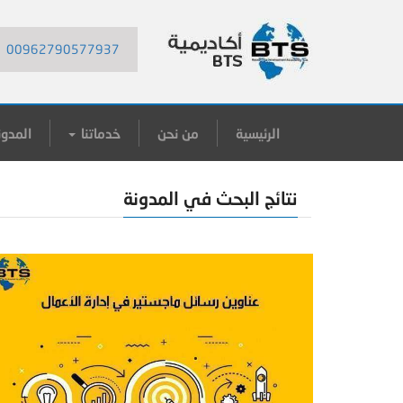
00962790577937
الرئيسية
من نحن
خدماتنا
المدون
نتائج البحث في المدونة