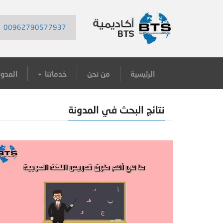
00962790577937
الرئيسية
من نحن
خدماتنا
المدون
نتائج البحث في المدونة