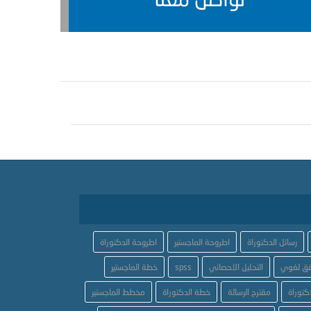
رسائل الدكتوراة
اطروحة الماجستير
اطروحة الدكتوراة
ق لغوي
التحليل الاحصائي
spss
خطة الماجستير
كتوراة
مقترح الرسالة
خطة الدكتوراة
مخطط الماجستير