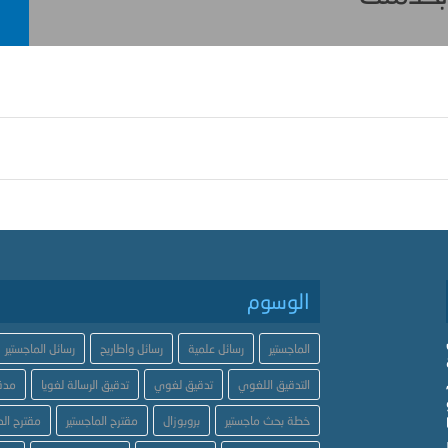
الوسوم
الماجستير
رسائل علمية
رسائل واطاريح
رسائل الماجستير
التدقيق اللغوي
تدقيق لغوي
تدقيق الرسالة لغويا
مدق
خطة بحث ماجستير
بروبوزال
مقترح الماجستير
مقترح الد