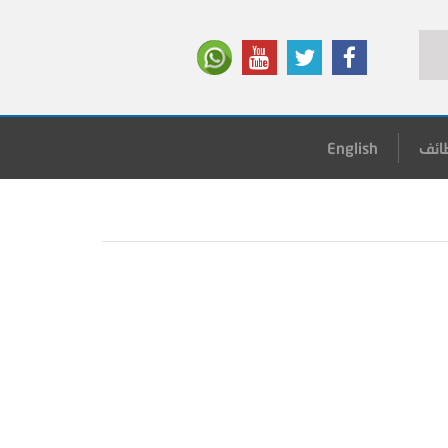
ائف
English