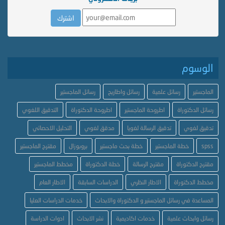
الوسوم
الماجستير
رسائل علمية
رسائل واطاريح
رسائل الماجستير
رسائل الدكتوراة
اطروحة الماجستير
اطروحة الدكتوراة
التدقيق اللغوي
تدقيق لغوي
تدقيق الرسالة لغويا
مدقق لغوي
التحليل الاحصائي
spss
خطة الماجستير
خطة بحث ماجستير
بروبوزال
مقترح الماجستير
مقترح الدكتوراة
مقترح الرسالة
خطة الدكتوراة
مخطط الماجستير
مخطط الدكتوراة
الاطار النظري
الدراسات السابقة
الاطار العام
المساعدة في رسائل الماجستير و الدكتوراة والابحاث
خدمات الدراسات العليا
رسائل وابحاث علمية
خدمات اكاديمية
نشر الابحاث
ادوات الدراسة