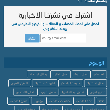
وبأسعار منافسة . ابد.
اشترك في نشرتنا الاخبارية
احصل على احدث الخدمات و المقالات و الفيديو التعليمي في
بريدك الالكتروني
الوسوم
الماجستير
رسائل علمية
رسائل واطاريح
رسائل الماجستير
رسائل الدكتوراة
اطروحة الماجستير
اطروحة الدكتوراة
التدقيق اللغوي
تدقيق لغوي
تدقيق الرسالة لغويا
مدقق لغوي
التحليل الاحصائي
spss
خطة الماجستير
خطة بحث ماجستير
بروبوزال
مقترح الماجستير
مقترح الدكتوراة
مقترح الرسالة
خطة الدكتوراة
مخطط الماجستير