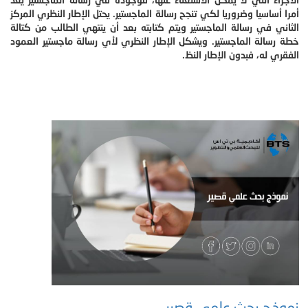
أمرا أساسيا وضروريا لكي تنجح رسالة الماجستير. يحتل الإطار النظري المركز
الثاني في رسالة الماجستير ويتم كتابته بعد أن ينتهي الطالب من كتالة
خطة رسالة الماجستير. ويشكل الإطار النظري لأي رسالة ماجستير العمود
الفقري له، فبدون الإطار النظ.
نموذج بحث علمي قصير